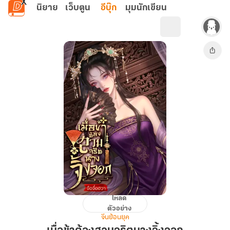
ข้ามไปยังเนื้อหาหลัก
นิยาย
เว็บตูน
อีบุ๊ก
มุมนักเขียน
โหลด
เมื่อ
ตัวอย่าง
ข้า
จีนย้อนยุค
ต้อง