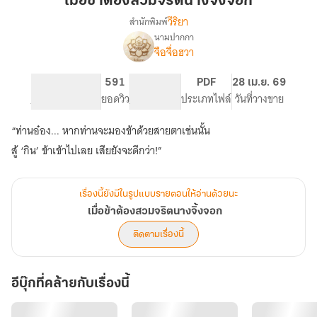
เมื่อข้าต้องสวมจริตนางจิ้งจอก
สวม
วีริยา
สำนักพิมพ์
จริต
นามปากกา
เรื่อง
นาง
จือจื่อฮวา
เมื่อ
จิ้งจอก
ข้า
ต้อง
738
591
NC 18
PDF
28 เม.ย. 69
สวม
จำนวนหน้า (A5)
ยอดวิว
ระดับเนื้อหา
ประเภทไฟล์
วันที่วางขาย
จริต
นาง
“ท่านอ๋อง... หากท่านจะมองข้าด้วยสายตาเช่นนั้น
จิ้งจอก
เรื่องนี้ยังมีในรูปแบบรายตอนให้อ่านด้วยนะ
เมื่อข้าต้องสวมจริตนางจิ้งจอก
ติดตามเรื่องนี้
อีบุ๊กที่คล้ายกับเรื่องนี้