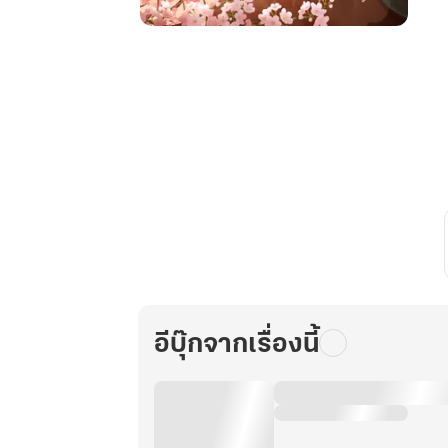
วาสนา
นาง
เล่ม
3
(จบ)
อีบุ๊กจากเรื่องนี้