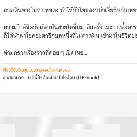
การเดินทางไปหาเหอตง ทำให้หัวใจของหม่าเจี่ยซินกับเหออ
ความใกล้ชิดก่อเกิดเป็นสายใยขึ้นมาอีกครั้งและการตั้งครรภ์
ก็ได้นำพาโชคชะตาอีกบทหนึ่งที่ไม่คาดฝัน เข้ามาในชีวิต
ท่ามกลางเรื่องราวที่ค่อย ๆ เปิดเผย
หม่าเจี่ยซินได้สัมผัสถึงความลับบางอย่าง
ที่ถูกเก็บงำเอาไว้มาอย่างยาวนาน
เรื่องนี้ยังมีในรูปแบบรายตอนให้อ่านด้วยนะ
วาสนานาง: ชาตินี้ข้าต้องมีสามีถึงสี่คน (มี E-book)
และ "ซวนหมิง" บุรุษลึกลับผู้นั้น
การปรากฏตัวของเขา…กำลังจะเปลี่ยนทุกอย่างไปอย่างช้า 
__________
คำเตือน : โปรดอ่านตัวอย่างก่อนตัดสินใจซื้อ