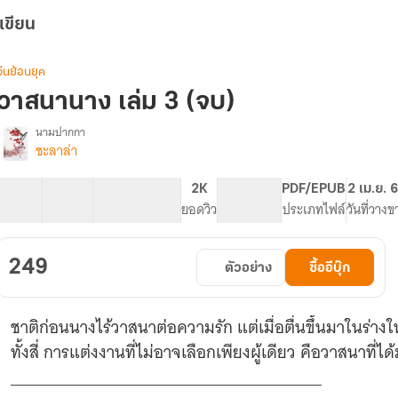
เขียน
จีนย้อนยุค
วาสนานาง เล่ม 3 (จบ)
นามปากกา
ชะลาล่า
รื่อง
วาสนา
นาง:
32 ตอน
98.08K
449
2K
PG ทั่วไป
PDF/EPUB
2 เม.ย. 
ชาติ
สารบัญ
จำนวนคำ
จำนวนหน้า (A5)
ยอดวิว
ระดับเนื้อหา
ประเภทไฟล์
วันที่วางข
ี้
ข้า
ต้อง
249
ตัวอย่าง
ซื้ออีบุ๊ก
มี
สามี
ถึง
ชาติก่อนนางไร้วาสนาต่อความรัก แต่เมื่อตื่นขึ้นมาในร่า
ี่
คน
ทั้งสี่ การแต่งงานที่ไม่อาจเลือกเพียงผู้เดียว คือวาสนาที
(มี
___________________________________
E-
book)