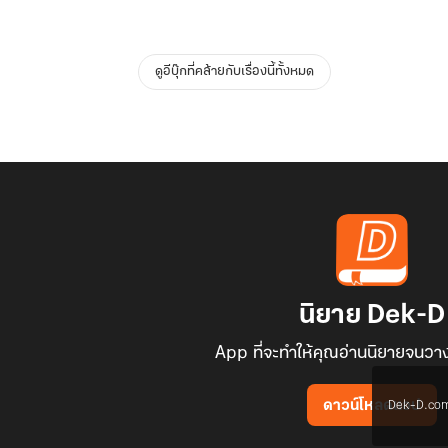
ดูอีบุ๊กที่คล้ายกับเรื่องนี้ทั้งหมด
นิยาย Dek-D
App ที่จะทำให้คุณอ่านนิยายจนวาง
Dek-D.com ใช
ดาวน์โหลดแอป