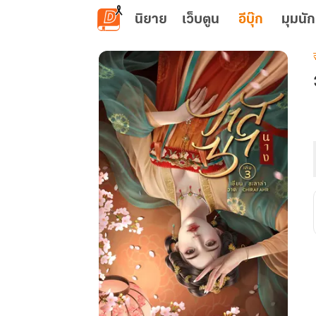
ข้ามไปยังเนื้อหาหลัก
นิยาย
เว็บตูน
อีบุ๊ก
มุมนัก
เ
น
ส