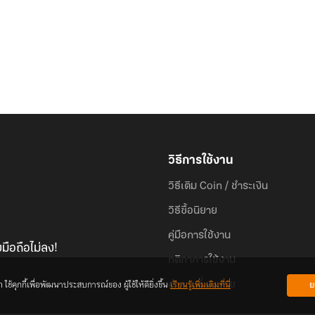
วิธีการใช้งาน
วิธีเติม Coin / ชำระเงิน
วิธีซื้อนิยาย
คู่มือการใช้งาน
มือถือไม่ลง!
กติกาการใช้งาน
้คุกกี้เพื่อพัฒนาประสบการณ์ของ ผู้ใช้ให้ดียิ่งขึ้น
เรียนรู้เพิ่มเติมที่นี่
ย
คำถามที่พบบ่อย