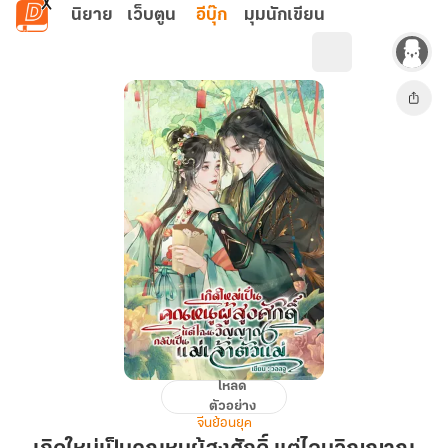
ข้ามไปยังเนื้อหาหลัก
นิยาย
เว็บตูน
อีบุ๊ก
มุมนักเขียน
โหลด
เกิด
ตัวอย่าง
ใหม่
จีนย้อนยุค
เป็น