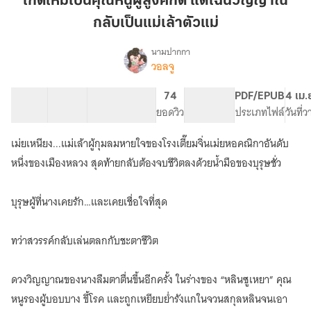
เกิดใหม่เป็นคุณหนูผู้สูงศักดิ์ แต่ไฉนวิญญาณ
คุณ
กลับเป็นแม่เล้าตัวแม่
หนู
ผู้
นามปากกา
สูง
วอลจู
เรื่อง
เกิด
ศักดิ์
ใหม่
แต่
30 ตอน
68.37K
261
74
PG ทั่วไป
PDF/EPUB
4 เม.
เป็น
สารบัญ
จำนวนคำ
ไฉน
จำนวนหน้า (A5)
ยอดวิว
ระดับเนื้อหา
ประเภทไฟล์
วันที่
คุณ
วิญญาณ
หนู
เม่ยเหนียง...แม่เล้าผู้กุมลมหายใจของโรงเตี๊ยมจิ่นเม่ยหอคณิกาอันดับ
กลับ
ผู้
สูง
เป็น
หนึ่งของเมืองหลวง สุดท้ายกลับต้องจบชีวิตลงด้วยน้ำมือของบุรุษชั่ว
ศักดิ์
แม่
แต่
เล้า
บุรุษผู้ที่นางเคยรัก…และเคยเชื่อใจที่สุด
ไฉน
ตัว
วิญญาณ
แม่
กลับ
ทว่าสวรรค์กลับเล่นตลกกับชะตาชีวิต
เป็น
แม่
เล้า
ดวงวิญญาณของนางลืมตาตื่นขึ้นอีกครั้ง ในร่างของ “หลินซูเหยา” คุณ
ตัว
หนูรองผู้บอบบาง ขี้โรค และถูกเหยียบย่ำรังแกในจวนสกุลหลินจนเอา
แม่