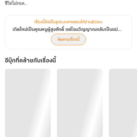
ชีวิตไม่รอด
เมื่อจิ้งจอกสาวสวมคราบลูกแกะฟื้นคืนชีพ บัญชีแค้นที่เคยถูกฝังกลบก็
เรื่องนี้ยังมีในรูปแบบรายตอนให้อ่านด้วยนะ
ถูกขุดขึ้นมาสะสางอีกครั้ง
เกิดใหม่เป็นคุณหนูผู้สูงศักดิ์ แต่ไฉนวิญญาณกลับเป็นแม่เล้าตัวแม่
ติดตามเรื่องนี้
ในเมื่อพวกมันอยากให้นางตายนางก็จะทำให้พวกมันได้รู้ว่า แค้นนี้…ต่อ
ให้ผ่านไปสิบปี ก็ยังไม่สายที่จะชำระ!
อีบุ๊กที่คล้ายกับเรื่องนี้
ทั้งสามีชั่วและสตรีโฉดล้วนต้องถูกนางลากลงนรกไปพร้อมกัน เพื่อทวง
คืนชีวิต ทวงคืนความแค้นและทุกอย่างที่ถูกพรากทุกสิ่งไปจากนาง
ครั้งหนึ่ง…นางเคยเป็นฝ่ายถูกเหยียบย่ำจนตายอย่างเวทนา
คราวนี้ ถึงเวลาที่พวกมันจะต้องคุกเข่ากราบแทบเท้า อ้อนวอนขอชีวิต
บ้างแล้ว!