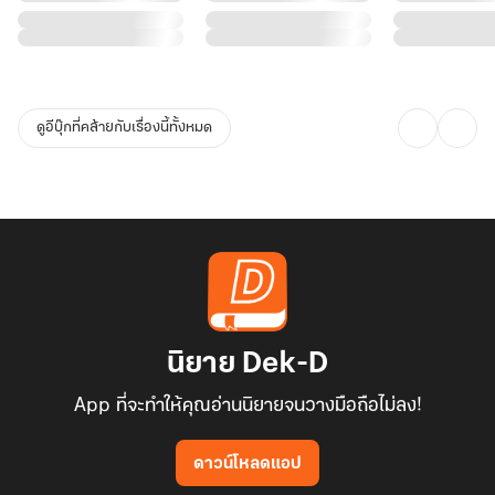
แม้แต่แม่ทัพผู้เกรียงไกร "เซียวจ้านเฉิง" ผู้เป็นสามีในชาตินี้ นางก็จะ
ทำให้เขาคลั่งไคล้จนถอนตัวไม่ขึ้น ติดบ่วงเสน่หาของนาง ดิ้นเท่าไรก็ไม่
อาจหลุดพ้น
ดูอีบุ๊กที่คล้ายกับเรื่องนี้ทั้งหมด
เพราะภรรยาที่เขาเคยดูแคลนว่าไร้อารมณ์นั้น…
นิยาย Dek-D
App ที่จะทำให้คุณอ่านนิยายจนวางมือถือไม่ลง!
ดาวน์โหลดแอป