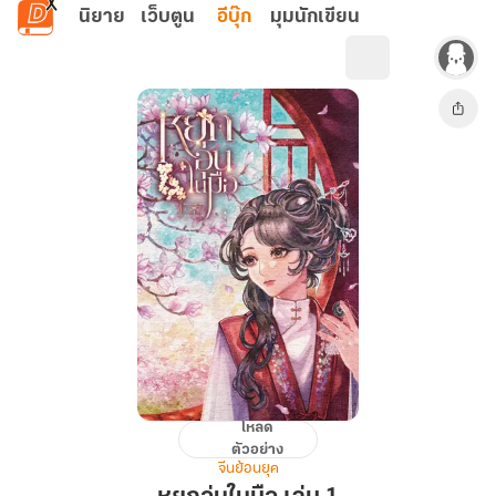
ข้ามไปยังเนื้อหาหลัก
นิยาย
เว็บตูน
อีบุ๊ก
มุมนักเขียน
โหลด
หยก
ตัวอย่าง
อุ่น
จีนย้อนยุค
ใน