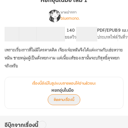
หยกอุ่นในมือ เล่ม 1
มือ
เล่ม
นามปากกา
bluemono.
เรื่อง
1
หยก
อุ่น
17 ตอน
116.82K
429
140
PG ทั่วไป
PDF/EPUB
9 เม.
ใน
สารบัญ
จำนวนคำ
จำนวนหน้า (A5)
ยอดวิว
ระดับเนื้อหา
ประเภทไฟล์
วันที่
มือ
เพราะเรื่องราวที่ไม่มีใครคาดคิด เจียงเจ๋อหลันจึงได้แต่งงานกับเฮ่อหวาย
หมิน ชายหนุ่มผู้เป็นดั่งหยกงาม แต่เนื้อแท้ของเขานั้นจะบริสุทธิ์ดุจหยก
จริงหรือ
เรื่องนี้ยังมีในรูปแบบรายตอนให้อ่านด้วยนะ
หยกอุ่นในมือ
ติดตามเรื่องนี้
อีบุ๊กจากเรื่องนี้