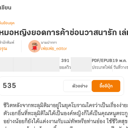
เขียน
จีนย้อนยุค
หมอหญิงยอดการค้าซ่อนวาสนารัก เล่
สำนักพิมพ์
นามปากกา
อรุณ
เพ่ยเพ่ย_editor
รื่อง
หมอ
หญิง
72 ตอน
132.98K
489
391
PG ทั่วไป
PDF/EPUB
19 พ.ค.
ยอด
สารบัญ
จำนวนคำ
จำนวนหน้า (A5)
ยอดวิว
ระดับเนื้อหา
ประเภทไฟล์
วันที่วา
การ
ค้า
ซ่อน
535
ตัวอย่าง
ซื้ออีบุ๊ก
วาสนา
รัก
[นิยาย
ชีวิตหลังจากทะลุมิติมาอยู่ในยุคโบราณใครว่าเป็นเรื่องง่าย
แปล]
ตัวเอกอื่นที่ทะลุมิติไม่ได้เป็นองค์หญิงก็ได้เป็นคุณหนูตระ
อย่างน้อยก็ยังได้แต่งงานกับแม่ทัพหรือท่านอ๋อง ใช้ชีวิตสุ