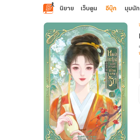
ข้ามไปยังเนื้อหาหลัก
นิยาย
เว็บตูน
อีบุ๊ก
มุมนัก
เ