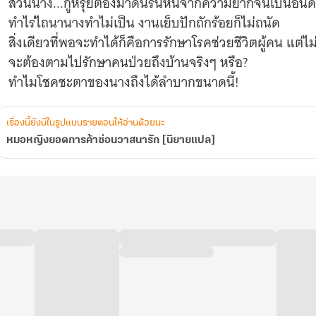
ส่วนนาง...กู้หรุ่ยต้องมาดิ้นรนหนีจากความยากจนเป็นอัน
ทำไร่ไถนานางทำไม่เป็น งานเย็บปักถักร้อยก็ไม่ถนัด
สิ่งเดียวที่พอจะทำได้ก็คือการรักษาโรคช่วยชีวิตผู้คน แต่ไ
จะต้องตามไปรักษาคนป่วยถึงบ้านจริงๆ หรือ?
ทำไมโชคชะตาของนางถึงได้ลำบากขนาดนี้!
เรื่องนี้ยังมีในรูปแบบรายตอนให้อ่านด้วยนะ
หมอหญิงยอดการค้าซ่อนวาสนารัก [นิยายแปล]