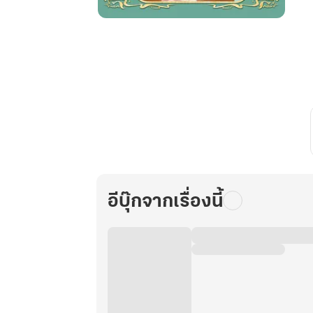
หมอ
หญิง
ยอด
การ
ค้า
ซ่อน
วาสนา
รัก
เล่ม
1
อีบุ๊กจากเรื่องนี้