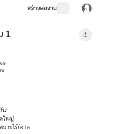
สร้างผลงาน
ม 1
 69
งขาย
กัน!
กูลใหญ่
ขสบายไร้กังวล