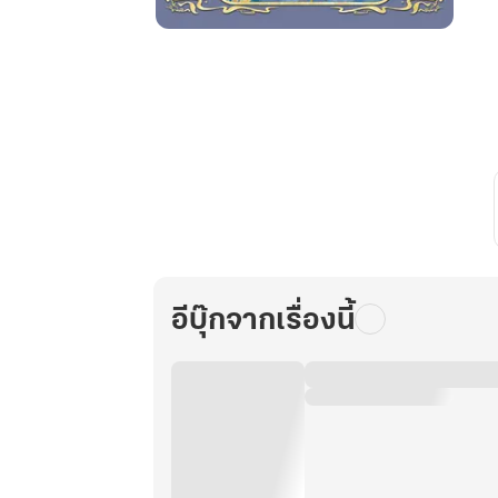
หมอ
หญิง
ยอด
การ
ค้า
ซ่อน
วาสนา
รัก
เล่ม
2
อีบุ๊กจากเรื่องนี้