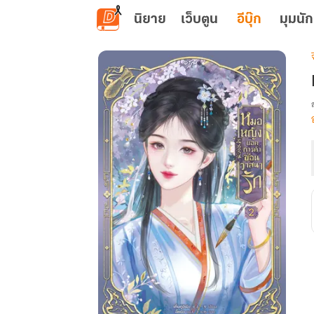
ข้ามไปยังเนื้อหาหลัก
นิยาย
เว็บตูน
อีบุ๊ก
มุมนัก
เ