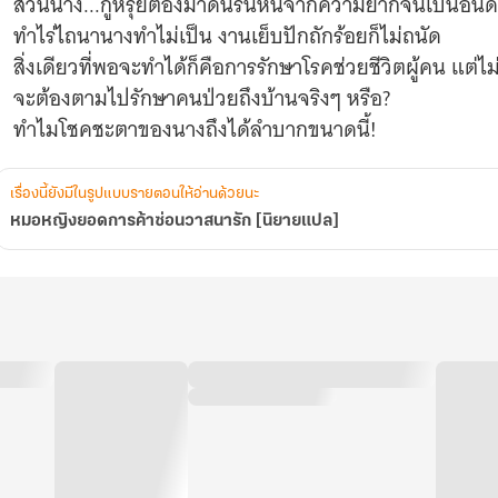
ส่วนนาง...กู้หรุ่ยต้องมาดิ้นรนหนีจากความยากจนเป็นอัน
ทำไร่ไถนานางทำไม่เป็น งานเย็บปักถักร้อยก็ไม่ถนัด
สิ่งเดียวที่พอจะทำได้ก็คือการรักษาโรคช่วยชีวิตผู้คน แต่ไ
จะต้องตามไปรักษาคนป่วยถึงบ้านจริงๆ หรือ?
ทำไมโชคชะตาของนางถึงได้ลำบากขนาดนี้!
เรื่องนี้ยังมีในรูปแบบรายตอนให้อ่านด้วยนะ
หมอหญิงยอดการค้าซ่อนวาสนารัก [นิยายแปล]