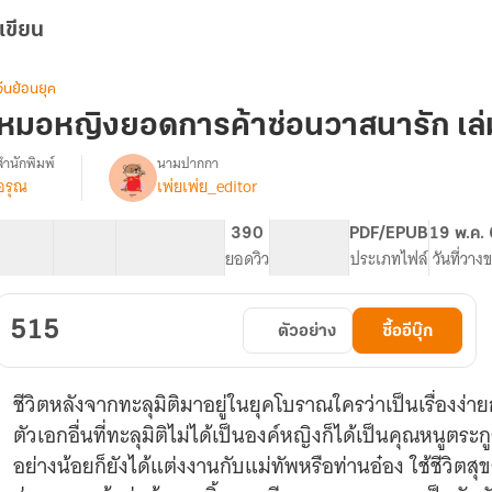
เขียน
จีนย้อนยุค
หมอหญิงยอดการค้าซ่อนวาสนารัก เล่
สำนักพิมพ์
นามปากกา
อรุณ
เพ่ยเพ่ย_editor
รื่อง
หมอ
หญิง
69 ตอน
127.3K
473
390
PG ทั่วไป
PDF/EPUB
19 พ.ค.
ยอด
สารบัญ
จำนวนคำ
จำนวนหน้า (A5)
ยอดวิว
ระดับเนื้อหา
ประเภทไฟล์
วันที่วาง
การ
ค้า
ซ่อน
515
ตัวอย่าง
ซื้ออีบุ๊ก
วาสนา
รัก
[นิยาย
ชีวิตหลังจากทะลุมิติมาอยู่ในยุคโบราณใครว่าเป็นเรื่องง่าย
แปล]
ตัวเอกอื่นที่ทะลุมิติไม่ได้เป็นองค์หญิงก็ได้เป็นคุณหนูตระ
อย่างน้อยก็ยังได้แต่งงานกับแม่ทัพหรือท่านอ๋อง ใช้ชีวิตสุ