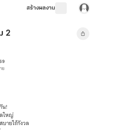
สร้างผลงาน
ม 2
 69
ขาย
กัน!
กูลใหญ่
ขสบายไร้กังวล