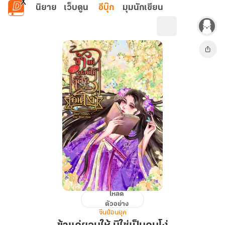
ข้ามไปยังเนื้อหาหลัก
นิยาย
เว็บตูน
อีบุ๊ก
มุมนักเขียน
โหลด
ข้า
ตัวอย่าง
แค่
จีนย้อนยุค
ยอม