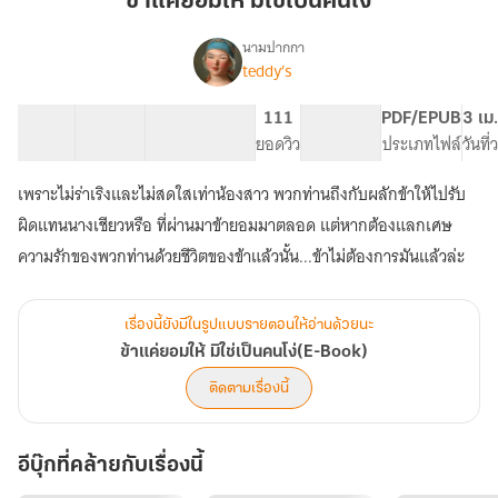
ข้าแค่ยอมให้ มิใช่เป็นคนโง่
ให้
มิใช่
นามปากกา
teddy’s
เรื่อง
เป็น
ข้า
คน
แค่
98 ตอน
215.59K
780
111
PG ทั่วไป
PDF/EPUB
3 เม
โง่
ยอม
สารบัญ
จำนวนคำ
จำนวนหน้า (A5)
ยอดวิว
ระดับเนื้อหา
ประเภทไฟล์
วันที
ให้
มิใช่
เพราะไม่ร่าเริงและไม่สดใสเท่าน้องสาว พวกท่านถึงกับผลักข้าให้ไปรับ
เป็น
คน
ผิดแทนนางเชียวหรือ ที่ผ่านมาข้ายอมมาตลอด แต่หากต้องแลกเศษ
โง่(E-
ความรักของพวกท่านด้วยชีวิตของข้าแล้วนั้น...ข้าไม่ต้องการมันแล้วล่ะ
Book)
เรื่องนี้ยังมีในรูปแบบรายตอนให้อ่านด้วยนะ
ข้าแค่ยอมให้ มิใช่เป็นคนโง่(E-Book)
ติดตามเรื่องนี้
อีบุ๊กที่คล้ายกับเรื่องนี้