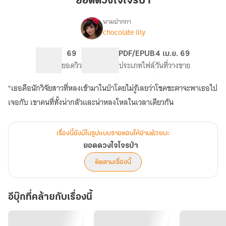
ยอดดวงใจโจรป่า
ป่า
นามปากกา
chocolate lily
เรื่อง
ยอด
ดวงใจ
11 ตอน
69
PG ทั่วไป
PDF/EPUB
4 เม.ย. 69
โจร
สารบัญ
ยอดวิว
ระดับเนื้อหา
ประเภทไฟล์
วันที่วางขาย
ป่า
"เธอคือนักวิจัยสาวที่หลงเข้ามาในป่าโดยไม่รู้เลยว่าโชคชะตาจะพาเธอไป
เจอกับ เขาคนที่ทั้งน่ากลัวและน่าหลงใหลในเวลาเดียวกัน
เรื่องนี้ยังมีในรูปแบบรายตอนให้อ่านด้วยนะ
ยอดดวงใจโจรป่า
ติดตามเรื่องนี้
อีบุ๊กที่คล้ายกับเรื่องนี้