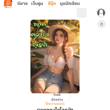
ข้ามไปยังเนื้อหาหลัก
นิยาย
เว็บตูน
อีบุ๊ก
มุมนักเขียน
โหลด
ยอด
ตัวอย่าง
ดวงใจ
รักหวานแหวว
โจร