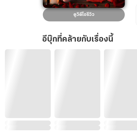
เสน่หา
ดูวิดีโอรีวิว
สาว
ใช้
ยา
อีบุ๊กที่คล้ายกับเรื่องนี้
กู
ซ่า