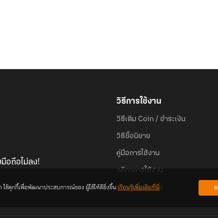
วิธีการใช้งาน
วิธีเติม Coin / ชำระเงิน
วิธีซื้อนิยาย
คู่มือการใช้งาน
มือถือไม่ลง!
กติกาการใช้งาน
้คุกกี้เพื่อพัฒนาประสบการณ์ของ ผู้ใช้ให้ดียิ่งขึ้น
เรียนรู้เพิ่มเติมที่นี่
ย
คำถามที่พบบ่อย