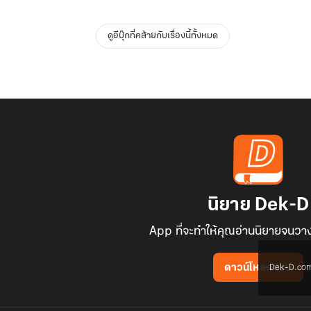
ดูอีบุ๊กที่คล้ายกับเรื่องนี้ทั้งหมด
นิยาย Dek-D
App ที่จะทำให้คุณอ่านนิยายจนวาง
Dek-D.com ใช
ดาวน์โหลดแอป