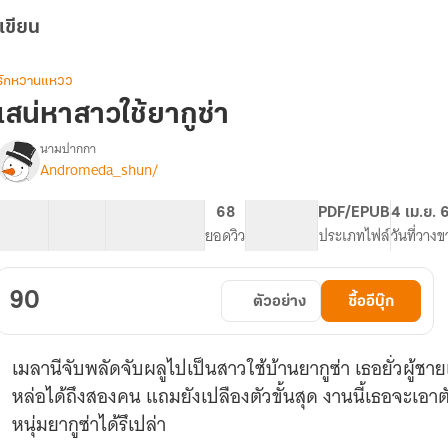
เขียน
รักหวานแหวว
เสน่หาสาวใช้ยากูซ่า
นามปากกา
Andromeda_shun/
รื่อง
เสน่หา
สาว
36 ตอน
64.91K
382
68
PG ทั่วไป
PDF/EPUB
4 เม.ย. 
ใช้
สารบัญ
จำนวนคำ
จำนวนหน้า (A5)
ยอดวิว
ระดับเนื้อหา
ประเภทไฟล์
วันที่วาง
ยา
กู
ซ่า
90
ตัวอย่าง
ซื้ออีบุ๊ก
(มี
อี
บุ๊ก)
เมลานีจับพลัดจับผลูไปเป็นสาวใช้บ้านยากูซ่า เธอยั่วผู้ชา
หล่อได้ถึงสองคน แถมยังเปลืองตัวขั้นสุด งานนี้เธอจะเ
หนุ่มยากูซ่าได้รึเปล่า