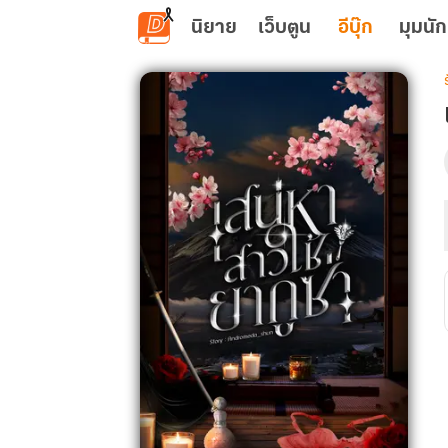
ข้ามไปยังเนื้อหาหลัก
นิยาย
เว็บตูน
อีบุ๊ก
มุมนัก
เ