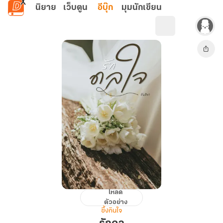
ข้ามไปยังเนื้อหาหลัก
นิยาย
เว็บตูน
อีบุ๊ก
มุมนักเขียน
โหลด
รัก
ตัวอย่าง
ดล
ซึ้งกินใจ