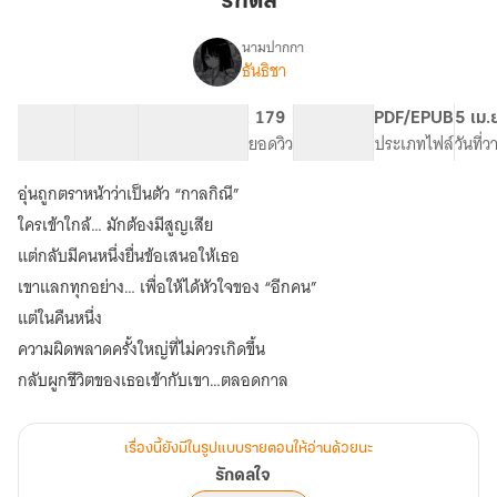
รักดล
นามปากกา
ธันธิชา
เรื่อง
รัก
ดลใจ
52 ตอน
57.76K
309
179
PG ทั่วไป
PDF/EPUB
5 เม.
สารบัญ
จำนวนคำ
จำนวนหน้า (A5)
ยอดวิว
ระดับเนื้อหา
ประเภทไฟล์
วันที่
อุ่นถูกตราหน้าว่าเป็นตัว “กาลกิณี”
ใครเข้าใกล้… มักต้องมีสูญเสีย
แต่กลับมีคนหนึ่งยื่นข้อเสนอให้เธอ
เขาแลกทุกอย่าง… เพื่อให้ได้หัวใจของ “อีกคน”
แต่ในคืนหนึ่ง
ความผิดพลาดครั้งใหญ่ที่ไม่ควรเกิดขึ้น
เรื่องนี้ยังมีในรูปแบบรายตอนให้อ่านด้วยนะ
รักดลใจ