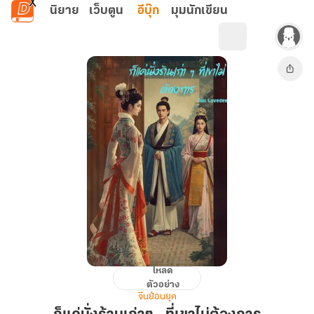
ข้ามไปยังเนื้อหาหลัก
นิยาย
เว็บตูน
อีบุ๊ก
มุมนักเขียน
โหลด
ก็
ตัวอย่าง
แค่
จีนย้อนยุค
นั่ง