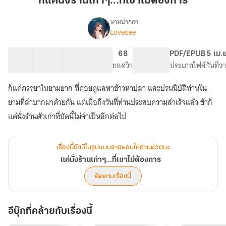
ก็แค่นั่งร้านเก่าๆ...ที่เขาไม่ต้องการ
ร้าน
เก่าๆ...ที่
นามปากกา
Lovedee
เรื่อง
เขา
แค่
ไม่
นั่ง
27 ตอน
36.76K
206
68
PG ทั่วไป
PDF/EPUB
5 เม.
ต้องการ
ร้าน
สารบัญ
จำนวนคำ
จำนวนหน้า (A5)
ยอดวิว
ระดับเนื้อหา
ประเภทไฟล์
วันที่
เก่าๆ...ที่
เขา
ก็แค่ภรรยาในยามยาก ที่คอยดูแลหาข้าวหาปลา และปรนนิบัติท่านใน
ไม่
ต้องการ
ยามที่ลำบากมาด้วยกัน แต่เมื่อถึงวันที่ท่านประสบความสำเร็จแล้ว ข้าก็
แค่นั่งร้านตัวเก่าที่บัดนี้ไม่จำเป็นอีกต่อไป
เรื่องนี้ยังมีในรูปแบบรายตอนให้อ่านด้วยนะ
แค่นั่งร้านเก่าๆ...ที่เขาไม่ต้องการ
ติดตามเรื่องนี้
อีบุ๊กที่คล้ายกับเรื่องนี้