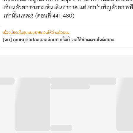
ตามใจ
เซียนด้วยการเหาะเหินเดินอากาศ แต่เธอบำเพ็ญด้วยการฝึกสั
ตัว
เท่านั้นแหละ! (ตอนที่ 441-480)
เอง
เรื่องนี้ยังมีในรูปแบบรายตอนให้อ่านด้วยนะ
[จบ] คุณหนูตัวปลอมขอฉีกบท ครั้งนี้..ขอใช้ชีวิตตามใจตัวเอง