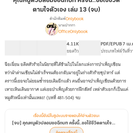
คุณหนูตัวปลอมขอฉีกบท ครั้งนี้..ขอใช้ชีวิต
ปลอม
ตามใจตัวเอง เล่ม 13 (จบ)
ขอ
Onlybook
สำนักพิมพ์
ฉีก
นามปากกา
บท
[จบ]
เรื่อง
OfficeOnlybook
ครั้ง
คุณ
หนู
นี้..ขอ
24 ตอน
40.88K
328
4.11K
PG ทั่วไป
PDF/EPUB
7 เม.
ตัว
ใช้
สารบัญ
จำนวนคำ
จำนวนหน้า (A5)
ยอดวิว
ระดับเนื้อหา
ประเภทไฟล์
วันที่
ปลอม
ชีวิต
ขอ
ตามใจ
ฉีก
ฉือเฉี่ยน อดีตตัวร้ายในนิยายที่ได้ข้ามไปในโลกแห่งการบำเพ็ญเซียน
ตัว
บท
ทว่าฝ่าด่านเซียนไม่สำเร็จจนต้องกลับมาอยู่ในร่างตัวร้ายซุป'ตาร์ แต่
ครั้ง
เอง
คราวนี้เธอจะไม่ยอมซ้ำรอยเดิมอีกแล้ว คนอื่นอาจบำเพ็ญเซียนด้วยการ
นี้..ขอ
เล่ม
ใช้
เหาะเหินเดินอากาศ แต่เธอบำเพ็ญด้วยการฝึกสัตร์ เหล่าตัวเอกก็เป็นแค่
13
ชีวิต
หมูตัวหนึ่งเท่านั้นแหละ! (บทที่ 481-504) จบ
(จบ)
ตามใจ
ตัว
เอง
เรื่องนี้ยังมีในรูปแบบรายตอนให้อ่านด้วยนะ
[จบ] คุณหนูตัวปลอมขอฉีกบท ครั้งนี้..ขอใช้ชีวิตตามใจตัวเอง
ติดตามเรื่องนี้