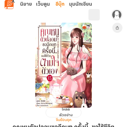
ข้ามไปยังเนื้อหาหลัก
นิยาย
เว็บตูน
อีบุ๊ก
มุมนักเขียน
โหลด
คุณ
ตัวอย่าง
หนู
จีนย้อนยุค
ตัว