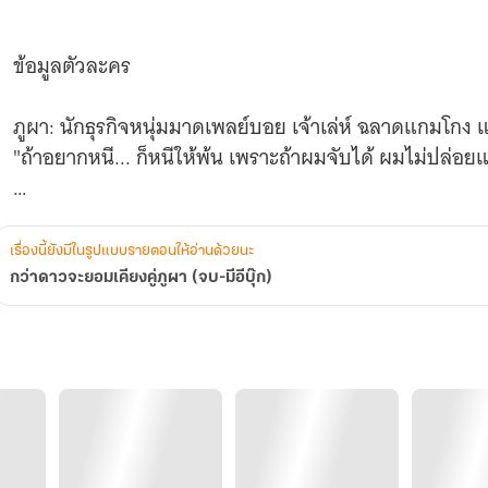
ข้อมูลตัวละคร
ภูผา: นักธุรกิจหนุ่มมาดเพลย์บอย เจ้าเล่ห์ ฉลาดแกมโกง แต
"ถ้าอยากหนี... ก็หนีให้พ้น เพราะถ้าผมจับได้ ผมไม่ปล่อยแ
พิงดาว: นักธุรกิจสาวสุดสตรอง เย็นชา ทระนง แต่ลึก ๆ
"ความรักมีแต่จะทำให้ทุกอย่างแย่ลง"
เรื่องนี้ยังมีในรูปแบบรายตอนให้อ่านด้วยนะ
กว่าดาวจะยอมเคียงคู่ภูผา (จบ-มีอีบุ๊ก)
(15/7/2569 : นักเขียนเปลี่ยนนามปากกาจาก ( พีรกาล / ใต
เรื่องอื่น ๆ ก็จะทยอยเปลี่ยนตามมา)