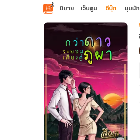
ข้ามไปยังเนื้อหาหลัก
นิยาย
เว็บตูน
อีบุ๊ก
มุมนัก
เ
ค