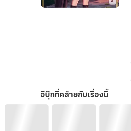
กว่า
ดาว
จะ
ยอม
เคียง
คู่
ภูผา
อีบุ๊กที่คล้ายกับเรื่องนี้