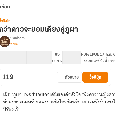
เขียน
ซึ้งกินใจ
กว่าดาวจะยอมเคียงคู่ภูผา
นามปากกา
ลือเล
รื่อง
กว่า
ดาว
28 ตอน
36.84K
225
85
PG ทั่วไป
PDF/EPUB
17 ก.ค. 
จะ
สารบัญ
จำนวนคำ
จำนวนหน้า (A5)
ยอดวิว
ระดับเนื้อหา
ประเภทไฟล์
วันที่วางข
ยอม
เคียง
ู่
119
ตัวอย่าง
ซื้ออีบุ๊ก
ภูผา
(จบ-
มี
เมื่อ 'ภูผา' เพลย์บอยเจ้าเล่ห์ต้องล่าหัวใจ 'พิงดาว' หญิ
อี
บุ๊ก)
ท่ามกลางแผนร้ายและการชิงไหวชิงพริบ เขาจะพังกำแพงใจเ
นิรันดร์?