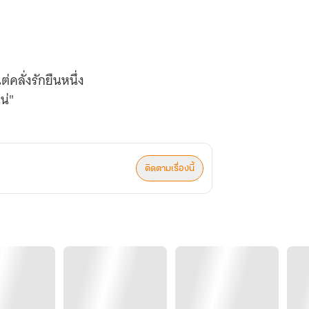
่คลั่งรักยืนหนึ่ง
น่"
 อ่อนไหวและโหยหาความรัก
ติดตามเรื่องนี้
้หล้าธารา ) มาเป็น [ ลือเล ] นะคะ