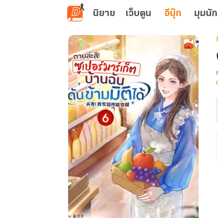
ข้ามไปยังเนื้อหาหลัก
นิยาย
เว็บตูน
อีบุ๊ก
มุมนัก
เ