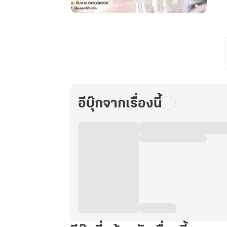
ตาย
ล่ะ
สิ!
ซู
เปอร์
มาร์เก็ต
บ้าน
อีบุ๊กจากเรื่องนี้
ฉัน
ดัน
ข้าม
มิติ
ได้!
เล่ม
6