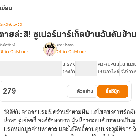
เขียน
รักหวานแหวว
ตายล่ะสิ! ซูเปอร์มาร์เก็ตบ้านฉันดันข้ามม
สำนักพิมพ์
นามปากกา
OfficeOnlybook
OfficeOnlybook
รื่อง
ตาย
ล่ะ
40 ตอน
62.61K
468
3.57K
PG ทั่วไป
PDF/EPUB
10 เม.ย
สิ!
สารบัญ
จำนวนคำ
จำนวนหน้า (A5)
ยอดวิว
ระดับเนื้อหา
ประเภทไฟล์
วันที่วา
ซู
เปอร์
มาร์เก็ต
279
ตัวอย่าง
ซื้ออีบุ๊ก
บ้าน
ฉัน
ดัน
ซังอี้อัน ลาออกและเปิดร้านชำตามฝัน แต่โชคชะตาพลิกผัน เม
ข้าม
มิติ
นำพา ลู่เจ๋อซวี่ องค์รัชทายาท ผู้หนีการลอบสังหารมาเป็
ได้!
แลกหยกมูลค่ามหาศาล และได้สิทธิ์ควบคุมประตูมิติจาก ว