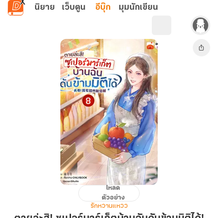
ข้ามไปยังเนื้อหาหลัก
นิยาย
เว็บตูน
อีบุ๊ก
มุมนักเขียน
โหลด
ตาย
ตัวอย่าง
ล่ะ
รักหวานแหวว
สิ!