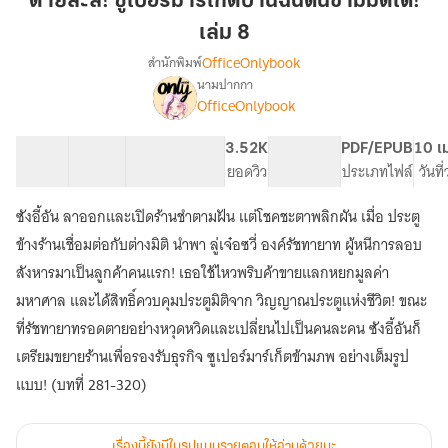
ตายล่ะสิ! ซูเปอร์มาร์เก็ตบ้านฉันดันข้ามมิติได้!
ซู
เล่ม 8
เปอร์
OfficeOnlybook
สำนักพิมพ์
มาร์เก็ต
นามปากกา
บ้าน
เรื่อง
OfficeOnlybook
ตาย
ฉัน
ล่ะ
ดัน
สิ!
40 ตอน
67.94K
501
3.52K
PG ทั่วไป
PDF/EPUB
10 เ
ข้าม
ซู
สารบัญ
จำนวนคำ
จำนวนหน้า (A5)
ยอดวิว
ระดับเนื้อหา
ประเภทไฟล์
วันที
มิติ
เปอร์
ได้!
มาร์เก็ต
ซังอี้อัน ลาออกและเปิดร้านชำตามฝัน แต่โชคชะตาพลิกผัน เมื่อ ประตู
บ้าน
เล่ม
ข้างร้านเชื่อมต่อกับต่างมิติ นำพา ลู่เจ๋อซวี่ องค์รัชทายาท ผู้หนีการลอบ
ฉัน
8
ดัน
สังหารมาเป็นลูกค้าคนแรก! เธอใช้ไหวพริบค้าขายแลกหยกมูลค่า
ข้าม
มหาศาล และได้สิทธิ์ควบคุมประตูมิติจาก วิญญาณประตูแห่งชีวิต! ขณะ
มิติ
ที่รัชทายาทรอดตายอย่างหวุดหวิดและเปลี่ยนไปเป็นคนละคน ซังอี้อันก็
ได้!
เตรียมขยายร้านเพื่อรองรับธุรกิจ ซูเปอร์มาร์เก็ตข้ามภพ อย่างเต็มรูป
แบบ! (บทที่ 281-320)
เรื่องนี้ยังมีในรูปแบบรายตอนให้อ่านด้วยนะ