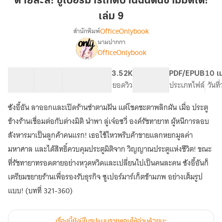
ตายล่ะสิ! ซูเปอร์มาร์เก็ตบ้านฉันดันข้ามมิติได้!
ซู
เล่ม 9
เปอร์
OfficeOnlybook
สำนักพิมพ์
มาร์เก็ต
นามปากกา
บ้าน
เรื่อง
OfficeOnlybook
ตาย
ฉัน
ล่ะ
ดัน
สิ!
40 ตอน
85.69K
612
3.52K
PG ทั่วไป
PDF/EPUB
10 เ
ข้าม
ซู
สารบัญ
จำนวนคำ
จำนวนหน้า (A5)
ยอดวิว
ระดับเนื้อหา
ประเภทไฟล์
วันที
มิติ
เปอร์
ได้!
มาร์เก็ต
ซังอี้อัน ลาออกและเปิดร้านชำตามฝัน แต่โชคชะตาพลิกผัน เมื่อ ประตู
บ้าน
เล่ม
ข้างร้านเชื่อมต่อกับต่างมิติ นำพา ลู่เจ๋อซวี่ องค์รัชทายาท ผู้หนีการลอบ
ฉัน
9
ดัน
สังหารมาเป็นลูกค้าคนแรก! เธอใช้ไหวพริบค้าขายแลกหยกมูลค่า
ข้าม
มหาศาล และได้สิทธิ์ควบคุมประตูมิติจาก วิญญาณประตูแห่งชีวิต! ขณะ
มิติ
ที่รัชทายาทรอดตายอย่างหวุดหวิดและเปลี่ยนไปเป็นคนละคน ซังอี้อันก็
ได้!
เตรียมขยายร้านเพื่อรองรับธุรกิจ ซูเปอร์มาร์เก็ตข้ามภพ อย่างเต็มรูป
แบบ! (บทที่ 321-360)
เรื่องนี้ยังมีในรูปแบบรายตอนให้อ่านด้วยนะ