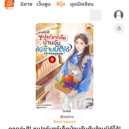
ข้ามไปยังเนื้อหาหลัก
นิยาย
เว็บตูน
อีบุ๊ก
มุมนักเขียน
โหลด
ตาย
ตัวอย่าง
ล่ะ
รักหวานแหวว
สิ!