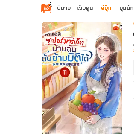
ข้ามไปยังเนื้อหาหลัก
นิยาย
เว็บตูน
อีบุ๊ก
มุมนัก
เ