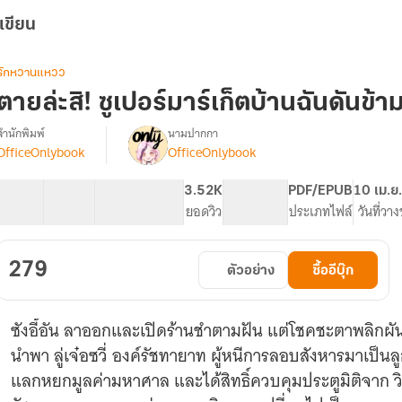
เขียน
รักหวานแหวว
ตายล่ะสิ! ซูเปอร์มาร์เก็ตบ้านฉันดันข้ามม
สำนักพิมพ์
นามปากกา
OfficeOnlybook
OfficeOnlybook
รื่อง
ตาย
ล่ะ
40 ตอน
62.32K
449
3.52K
PG ทั่วไป
PDF/EPUB
10 เม.ย
สิ!
สารบัญ
จำนวนคำ
จำนวนหน้า (A5)
ยอดวิว
ระดับเนื้อหา
ประเภทไฟล์
วันที่วา
ซู
เปอร์
มาร์เก็ต
279
ตัวอย่าง
ซื้ออีบุ๊ก
บ้าน
ฉัน
ดัน
ซังอี้อัน ลาออกและเปิดร้านชำตามฝัน แต่โชคชะตาพลิกผัน เม
ข้าม
มิติ
นำพา ลู่เจ๋อซวี่ องค์รัชทายาท ผู้หนีการลอบสังหารมาเป็
ได้!
แลกหยกมูลค่ามหาศาล และได้สิทธิ์ควบคุมประตูมิติจาก ว