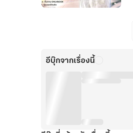
ตาย
ล่ะ
สิ!
ซู
เปอร์
มาร์เก็ต
บ้าน
อีบุ๊กจากเรื่องนี้
ฉัน
ดัน
ข้าม
มิติ
ได้!
เล่ม
11