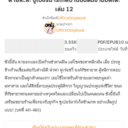
ตายล่ะสิ! ซูเปอร์มาร์เก็ตบ้านฉันดันข้ามมิติได้!
ซู
เล่ม 12
เปอร์
OfficeOnlybook
สำนักพิมพ์
มาร์เก็ต
นามปากกา
บ้าน
เรื่อง
OfficeOnlybook
ตาย
ฉัน
ล่ะ
ดัน
สิ!
40 ตอน
61.63K
446
3.55K
PG ทั่วไป
PDF/EPUB
10 เ
ข้าม
ซู
สารบัญ
จำนวนคำ
จำนวนหน้า (A5)
ยอดวิว
ระดับเนื้อหา
ประเภทไฟล์
วันท
มิติ
เปอร์
ได้!
มาร์เก็ต
ซังอี้อัน ลาออกและเปิดร้านชำตามฝัน แต่โชคชะตาพลิกผัน เมื่อ ประตู
บ้าน
เล่ม
ข้างร้านเชื่อมต่อกับต่างมิติ นำพา ลู่เจ๋อซวี่ องค์รัชทายาท ผู้หนีการลอบ
ฉัน
12
ดัน
สังหารมาเป็นลูกค้าคนแรก! เธอใช้ไหวพริบค้าขายแลกหยกมูลค่า
ข้าม
มหาศาล และได้สิทธิ์ควบคุมประตูมิติจาก วิญญาณประตูแห่งชีวิต! ขณะ
มิติ
ที่รัชทายาทรอดตายอย่างหวุดหวิดและเปลี่ยนไปเป็นคนละคน ซังอี้อันก็
ได้!
เตรียมขยายร้านเพื่อรองรับธุรกิจ ซูเปอร์มาร์เก็ตข้ามภพ อย่างเต็มรูป
แบบ! (บทที่ 441-480)
เรื่องนี้ยังมีในรูปแบบรายตอนให้อ่านด้วยนะ