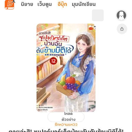
ข้ามไปยังเนื้อหาหลัก
นิยาย
เว็บตูน
อีบุ๊ก
มุมนักเขียน
โหลด
ตาย
ตัวอย่าง
ล่ะ
รักหวานแหวว
สิ!