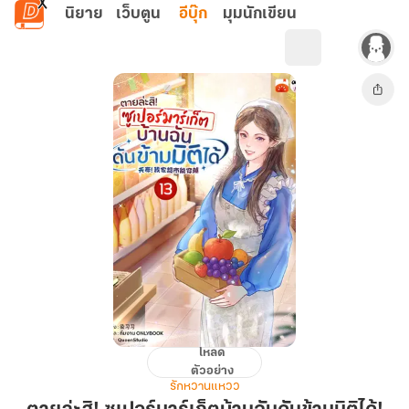
ข้ามไปยังเนื้อหาหลัก
นิยาย
เว็บตูน
อีบุ๊ก
มุมนักเขียน
โหลด
ตาย
ตัวอย่าง
ล่ะ
รักหวานแหวว
สิ!