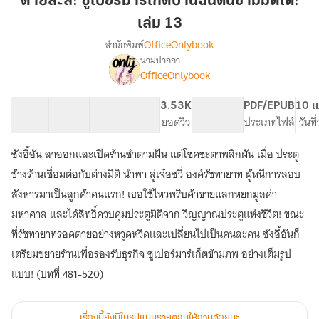
ตายล่ะสิ! ซูเปอร์มาร์เก็ตบ้านฉันดันข้ามมิติได้!
ซู
เล่ม 13
เปอร์
OfficeOnlybook
สำนักพิมพ์
มาร์เก็ต
นามปากกา
บ้าน
เรื่อง
OfficeOnlybook
ตาย
ฉัน
ล่ะ
ดัน
สิ!
40 ตอน
61.6K
459
3.53K
PG ทั่วไป
PDF/EPUB
10 เ
ข้าม
ซู
สารบัญ
จำนวนคำ
จำนวนหน้า (A5)
ยอดวิว
ระดับเนื้อหา
ประเภทไฟล์
วันท
มิติ
เปอร์
ได้!
มาร์เก็ต
ซังอี้อัน ลาออกและเปิดร้านชำตามฝัน แต่โชคชะตาพลิกผัน เมื่อ ประตู
บ้าน
เล่ม
ข้างร้านเชื่อมต่อกับต่างมิติ นำพา ลู่เจ๋อซวี่ องค์รัชทายาท ผู้หนีการลอบ
ฉัน
13
ดัน
สังหารมาเป็นลูกค้าคนแรก! เธอใช้ไหวพริบค้าขายแลกหยกมูลค่า
ข้าม
มหาศาล และได้สิทธิ์ควบคุมประตูมิติจาก วิญญาณประตูแห่งชีวิต! ขณะ
มิติ
ที่รัชทายาทรอดตายอย่างหวุดหวิดและเปลี่ยนไปเป็นคนละคน ซังอี้อันก็
ได้!
เตรียมขยายร้านเพื่อรองรับธุรกิจ ซูเปอร์มาร์เก็ตข้ามภพ อย่างเต็มรูป
แบบ! (บทที่ 481-520)
เรื่องนี้ยังมีในรูปแบบรายตอนให้อ่านด้วยนะ