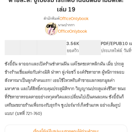
ตายล่ะสิ! ซูเปอร์มาร์เก็ตบ้านฉันดันข้ามมิติได้!
ซู
เล่ม 19
เปอร์
OfficeOnlybook
สำนักพิมพ์
มาร์เก็ต
นามปากกา
บ้าน
เรื่อง
OfficeOnlybook
ตาย
ฉัน
ล่ะ
ดัน
สิ!
40 ตอน
63.55K
446
3.56K
PG ทั่วไป
PDF/EPUB
10 เ
ข้าม
ซู
สารบัญ
จำนวนคำ
จำนวนหน้า (A5)
ยอดวิว
ระดับเนื้อหา
ประเภทไฟล์
วันท
มิติ
เปอร์
ได้!
มาร์เก็ต
ซังอี้อัน ลาออกและเปิดร้านชำตามฝัน แต่โชคชะตาพลิกผัน เมื่อ ประตู
บ้าน
เล่ม
ข้างร้านเชื่อมต่อกับต่างมิติ นำพา ลู่เจ๋อซวี่ องค์รัชทายาท ผู้หนีการลอบ
ฉัน
19
ดัน
สังหารมาเป็นลูกค้าคนแรก! เธอใช้ไหวพริบค้าขายแลกหยกมูลค่า
ข้าม
มหาศาล และได้สิทธิ์ควบคุมประตูมิติจาก วิญญาณประตูแห่งชีวิต! ขณะ
มิติ
ที่รัชทายาทรอดตายอย่างหวุดหวิดและเปลี่ยนไปเป็นคนละคน ซังอี้อันก็
ได้!
เตรียมขยายร้านเพื่อรองรับธุรกิจ ซูเปอร์มาร์เก็ตข้ามภพ อย่างเต็มรูป
แบบ! (บทที่ 721-760)
เรื่องนี้ยังมีในรูปแบบรายตอนให้อ่านด้วยนะ