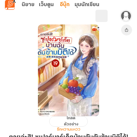
ข้ามไปยังเนื้อหาหลัก
นิยาย
เว็บตูน
อีบุ๊ก
มุมนักเขียน
โหลด
ตาย
ตัวอย่าง
ล่ะ
รักหวานแหวว
สิ!