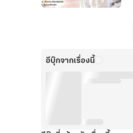
ตาย
ล่ะ
สิ!
ซู
เปอร์
มาร์เก็ต
บ้าน
อีบุ๊กจากเรื่องนี้
ฉัน
ดัน
ข้าม
มิติ
ได้!
เล่ม
25