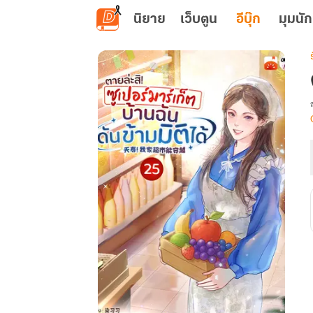
ข้ามไปยังเนื้อหาหลัก
นิยาย
เว็บตูน
อีบุ๊ก
มุมนัก
เ