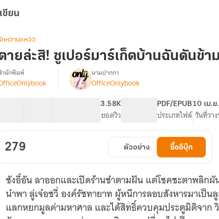
เขียน
รักหวานแหวว
ตายล่ะสิ! ซูเปอร์มาร์เก็ตบ้านฉันดันข้ามม
สำนักพิมพ์
นามปากกา
OfficeOnlybook
OfficeOnlybook
รื่อง
ตาย
ล่ะ
40 ตอน
58.2K
420
3.58K
PG ทั่วไป
PDF/EPUB
10 เม.ย
สิ!
สารบัญ
จำนวนคำ
จำนวนหน้า (A5)
ยอดวิว
ระดับเนื้อหา
ประเภทไฟล์
วันที่วา
ซู
เปอร์
มาร์เก็ต
279
ตัวอย่าง
ซื้ออีบุ๊ก
บ้าน
ฉัน
ดัน
ซังอี้อัน ลาออกและเปิดร้านชำตามฝัน แต่โชคชะตาพลิกผัน เม
ข้าม
มิติ
นำพา ลู่เจ๋อซวี่ องค์รัชทายาท ผู้หนีการลอบสังหารมาเป็
ได้!
แลกหยกมูลค่ามหาศาล และได้สิทธิ์ควบคุมประตูมิติจาก ว