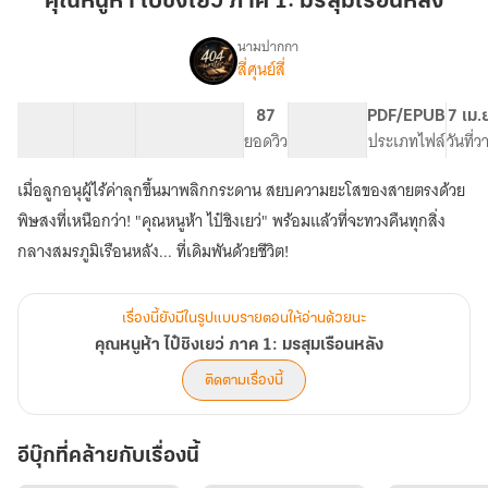
คุณหนูห้า ไป๋ชิงเยว่ ภาค 1: มรสุมเรือนหลัง
ไป๋
ชิง
นามปากกา
สี่ศุนย์สี่
เรื่อง
เยว่
คุณ
ภาค
หนู
32 ตอน
78.27K
494
87
PG ทั่วไป
PDF/EPUB
7 เม.
1:
ห้า
สารบัญ
จำนวนคำ
จำนวนหน้า (A5)
ยอดวิว
ระดับเนื้อหา
ประเภทไฟล์
วันที่
มรสุม
ไป๋
ชิง
เรือน
เมื่อลูกอนุผู้ไร้ค่าลุกขึ้นมาพลิกกระดาน สยบความยะโสของสายตรงด้วย
เยว่
หลัง
ภาค
พิษสงที่เหนือกว่า! "คุณหนูห้า ไป๋ชิงเยว่" พร้อมแล้วที่จะทวงคืนทุกสิ่ง
1:
กลางสมรภูมิเรือนหลัง... ที่เดิมพันด้วยชีวิต!
มรสุม
เรือน
หลัง
เรื่องนี้ยังมีในรูปแบบรายตอนให้อ่านด้วยนะ
คุณหนูห้า ไป๋ชิงเยว่ ภาค 1: มรสุมเรือนหลัง
ติดตามเรื่องนี้
อีบุ๊กที่คล้ายกับเรื่องนี้