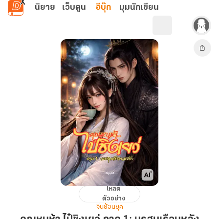
ข้ามไปยังเนื้อหาหลัก
นิยาย
เว็บตูน
อีบุ๊ก
มุมนักเขียน
โหลด
คุณ
ตัวอย่าง
หนู
จีนย้อนยุค
ห้า