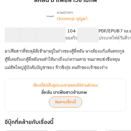
ลี่หลัน มาเฟียสาวข้ามภพ
สาว
ข้าม
นามปากกา
l3oonm@-บุญมา
เรื่อง
ภพ
ลี่
หลัน
51 ตอน
77K
505
104
PG ทั่วไป
PDF/EPUB
7 เม.
มาเฟีย
สารบัญ
จำนวนคำ
จำนวนหน้า (A5)
ยอดวิว
ระดับเนื้อหา
ประเภทไฟล์
วันที่
สาว
ข้าม
มาเฟียสาวที่ทะลุมิติเข้ามาอยู่ในร่างของตู้ลี่หลัน นางต้องแก้แค้นตระกูล
ภพ
ตู้ที่เคยรังแกตู้ลี่หลันจนทำให้นางถึงแก่ความตาย จนมาพบซ่งซือหยุน
แม่ทัพใหญ่ผู้บังคับบัญชาของ จ้าวชิงรุ่ย คนรักของเจ้าของร่าง
เรื่องนี้ยังมีในรูปแบบรายตอนให้อ่านด้วยนะ
ลี่หลัน มาเฟียสาวข้ามภพ
ติดตามเรื่องนี้
อีบุ๊กที่คล้ายกับเรื่องนี้