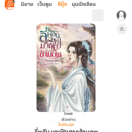
ข้ามไปยังเนื้อหาหลัก
นิยาย
เว็บตูน
อีบุ๊ก
มุมนักเขียน
โหลด
ลี่
ตัวอย่าง
หลัน
จีนย้อนยุค
มาเฟีย