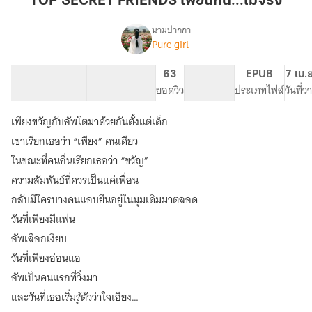
TOP SECRET FRIENDS เพื่อนกัน...ไม่จริง
เพื่อน
กัน...ไม่
นามปากกา
Pure girl
TOP
จริง
เรื่อง
SECRET
FRIENDS
51 ตอน
77.22K
442
63
PG ทั่วไป
EPUB
7 เม.
เพื่อน
สารบัญ
จำนวนคำ
จำนวนหน้า (A5)
ยอดวิว
ระดับเนื้อหา
ประเภทไฟล์
วันที่
กัน...ไม่
จริง
เพียงขวัญกับอัพโตมาด้วยกันตั้งแต่เด็ก
เขาเรียกเธอว่า “เพียง” คนเดียว
ในขณะที่คนอื่นเรียกเธอว่า “ขวัญ”
ความสัมพันธ์ที่ควรเป็นแค่เพื่อน
กลับมีใครบางคนแอบยืนอยู่ในมุมเดิมมาตลอด
วันที่เพียงมีแฟน
อัพเลือกเงียบ
วันที่เพียงอ่อนแอ
อัพเป็นคนแรกที่วิ่งมา
และวันที่เธอเริ่มรู้ตัวว่าใจเอียง