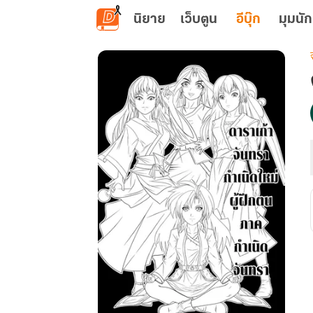
ข้ามไปยังเนื้อหาหลัก
นิยาย
เว็บตูน
อีบุ๊ก
มุมนัก
เ
ผ