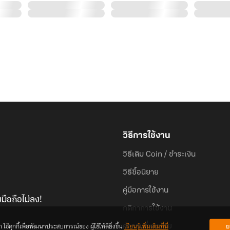
วิธีการใช้งาน
วิธีเติม Coin / ชำระเงิน
วิธีซื้อนิยาย
คู่มือการใช้งาน
มือถือไม่ลง!
กติกาการใช้งาน
้คุกกี้เพื่อพัฒนาประสบการณ์ของ ผู้ใช้ให้ดียิ่งขึ้น
เรียนรู้เพิ่มเติมที่นี่
ย
คำถามที่พบบ่อย