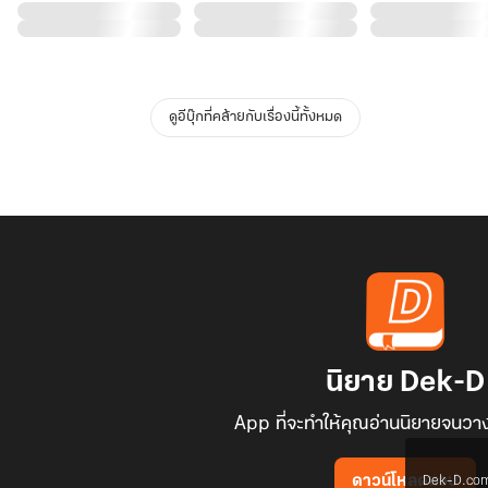
ดูอีบุ๊กที่คล้ายกับเรื่องนี้ทั้งหมด
นิยาย Dek-D
App ที่จะทำให้คุณอ่านนิยายจนวาง
Dek-D.com ใช
ดาวน์โหลดแอป