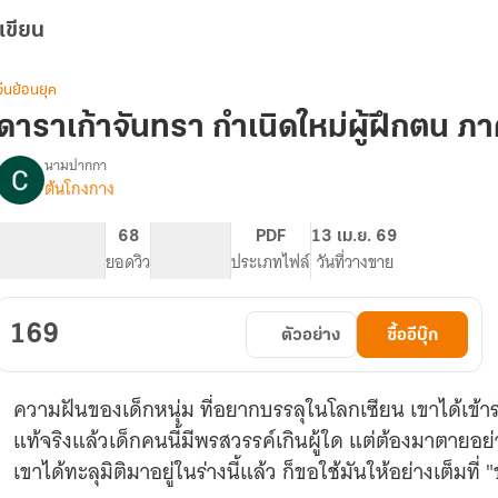
เขียน
จีนย้อนยุค
ดาราเก้าจันทรา กำเนิดใหม่ผู้ฝึกตน ภ
นามปากกา
ต้นโกงกาง
รื่อง
ดารา
เก้า
928
68
PG ทั่วไป
PDF
13 เม.ย. 69
จันทรา
จำนวนหน้า (A5)
ยอดวิว
ระดับเนื้อหา
ประเภทไฟล์
วันที่วางขาย
กำเนิด
ใหม่
ู้
169
ตัวอย่าง
ซื้ออีบุ๊ก
ฝึก
ตน
ความฝันของเด็กหนุ่ม ที่อยากบรรลุในโลกเซียน เขาได้เข้าร่
แท้จริงแล้วเด็กคนนี้มีพรสวรรค์เกินผู้ใด แต่ต้องมาตายอย่างไม่
เขาได้ทะลุมิติมาอยู่ในร่างนี้แล้ว ก็ขอใช้มันให้อย่างเต็มที