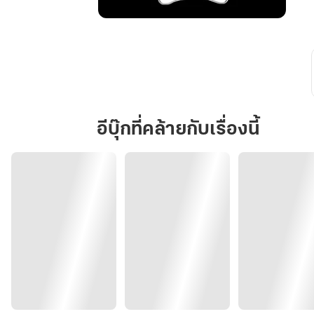
ดารา
เก้า
จันทรา
กำเนิด
ใหม่
ผู้
อีบุ๊กที่คล้ายกับเรื่องนี้
ฝึก
ตน
ภาค
กำเนิด
จันทรา