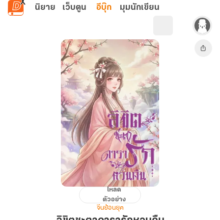
ข้ามไปยังเนื้อหาหลัก
นิยาย
เว็บตูน
อีบุ๊ก
มุมนักเขียน
โหลด
ลิขิต
ตัวอย่าง
ชะตา
จีนย้อนยุค
ดารา