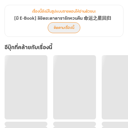
บิดเบือนไป? ชะตาฟ้ากำหนด ด่านเคราะห์รักมิอาจหลีกเลี่ยง เพื่อพานาง
คืนกลับมา...เขาจะทำเช่นไร?
เรื่องนี้ยังมีในรูปแบบรายตอนให้อ่านด้วยนะ
[มี E-Book] ลิขิตชะตาดารารักหวนคืน 命运之星回归
ติดตามเรื่องนี้
อีบุ๊กที่คล้ายกับเรื่องนี้