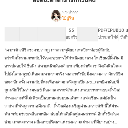
ลิขิตชะตาดารารักหวนคืน
รัก
หวน
นามปากกา
ไป๋ลู่จิน
[มี
คืน
เรื่อง
E-
Book]
45 ตอน
175.15K
823
55
PG ทั่วไป
PDF/EPUB
10 เ
ลิขิต
สารบัญ
จำนวนคำ
จำนวนหน้า (A5)
ยอดวิว
ระดับเนื้อหา
ประเภทไฟล์
วันท
ชะตา
ดารา
"ดาราจักรลิขิตชะตาปรากฏ ภาพการจุติของเทพธิดาน้อยผู้ลึกลับ
รัก
ทว่าทั่วทั้งสามภพกลับไร้ร่องรอยการให้กำเนิดของนาง ไท่เซียนอี้ตี้จวิน มิ
หวน
คืน
อาจปล่อยให้ ซือมิ่ง สหายสนิทต้องลำบากเพียงลำพัง เขาจึงตัดสินใจลง
命
ไปยังโลกมนุษย์เพื่อตามหาความจริง จนกระทั่งซือมิ่งตรวจดาราจักรลิขิต
运
之
ชะตาอีกครั้ง ความลับที่สะเทือนสามภพจึงถูกเปิดเผย...เทพธิดาน้อยที่
星
ถูกผนึกไว้ในร่างมนุษย์ คือด่านเคราะห์รักแห่งเทพบรรพกาลของตี้จวิน!
回
ด่านเคราะห์นี้ไม่เพียงเป็นบททดสอบบนเส้นทางแห่งเซียน แต่ยังเป็น
归
วาสนาที่พันผูกจากอดีตชาติ...ตี้จวินต้องเผชิญด่านเคราะห์รักนี้ให้ผ่าน
พ้น พร้อมช่วยเหลือเทพธิดาน้อยให้กลับคืนสู่แดนสวรรค์ อีกทั้งยังต้อง
ช่วย เทพสงคราม คลี่คลายปริศนาแห่งสงครามเผ่ามารที่มีบางอย่าง