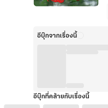
พลิก
ชะตา
ที่
สิบ
สาม
อีบุ๊กจากเรื่องนี้
สตรี
ผู้
นี้
ไม่ใช่
อนุ
เล่ม
1
อีบุ๊กที่คล้ายกับเรื่องนี้