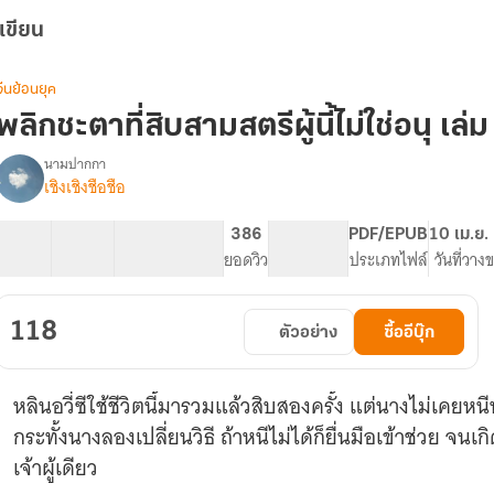
เขียน
จีนย้อนยุค
พลิกชะตาที่สิบสามสตรีผู้นี้ไม่ใช่อนุ เล่ม
นามปากกา
เชิงเชิงชือชือ
รื่อง
พลิก
ชะตา
22 ตอน
81.39K
281
386
PG ทั่วไป
PDF/EPUB
10 เม.ย.
ี่
สารบัญ
จำนวนคำ
จำนวนหน้า (A5)
ยอดวิว
ระดับเนื้อหา
ประเภทไฟล์
วันที่วาง
สิบ
สาม
สตรี
118
ตัวอย่าง
ซื้ออีบุ๊ก
ู้
ี้
ไม่ใช่
หลินอวี่ซีใช้ชีวิตนี้มารวมแล้วสิบสองครั้ง แต่นางไม่เคยหน
อนุ
กระทั้งนางลองเปลี่ยนวิธี ถ้าหนีไม่ได้ก็ยื่นมือเข้าช่วย จน
เจ้าผู้เดียว