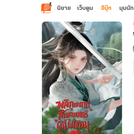
ข้ามไปยังเนื้อหาหลัก
นิยาย
เว็บตูน
อีบุ๊ก
มุมนัก
เ
ท
ผ
น