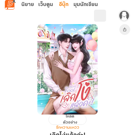
ข้ามไปยังเนื้อหาหลัก
นิยาย
เว็บตูน
อีบุ๊ก
มุมนักเขียน
โหลด
เลิก
ตัวอย่าง
โง่
รักหวานแหวว
แล้ว