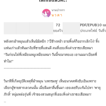
เลิกโง่แล้วค่ะ!
ค่ะ!
นามปากกา
น ว ต า
เรื่อง
เลิก
โง่
34 ตอน
47.19K
195
72
PG ทั่วไป
PDF/EPUB
10 เม
แล้ว
สารบัญ
จำนวนคำ
จำนวนหน้า (A5)
ยอดวิว
ระดับเนื้อหา
ประเภทไฟล์
วันที
ค่ะ!
[มี
หลังตกม้าหมุนแล้วเห็นนิมิตอีก 7 ปีข้างหน้า ยายพิ้งค์ก็อยากเลิกโง่! ทิ้ง
E-
book]
แฟนเก่าแล้วหันมาง้อพี่ชายที่แสนดี คนที่เธอเพิ่งด่าเขาซะเสียหมา
"วันก่อนไล่พี่เหมือนหมูเหมือนหมา วันนี้จะมาตอแย เอานมมาเบียดพี่
ทำไม!"
---------------------------------
วินาทีที่เกิดอุบัติเหตุที่ม้าหมุน 'แพรชมพู' เห็นอนาคตพังยับเยินเพราะ
เลือกผู้ชายสารเลวคนนั้น เมื่อลืมตาตื่นขึ้นมา เธอเลยรีบแจ้นไปหา 'พายุ
ภักดิ์' หนุ่มหล่อรุ่นพี่ เจ้าของสวนสนุกที่เธอเพิ่งด่าเขาซะเสียหมา!