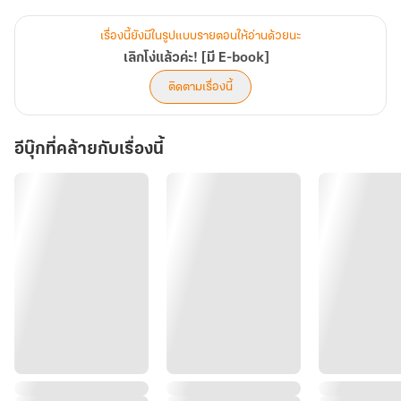
แต่... พี่พายุแสนดีคนเดิมของนังพิ้งค์ตายไปแล้ว เหลือแต่ 'พายุคลั่ง' ที่
เย็นชาใส่เธอสุดขีด
เรื่องนี้ยังมีในรูปแบบรายตอนให้อ่านด้วยนะ
เลิกโง่แล้วค่ะ! [มี E-book]
"ครั้งก่อนเธอด่าพี่ว่าน่ารำคาญ เป็นแค่เจ้าของสวนสนุกบ้านๆ อยู่ในโลก
ติดตามเรื่องนี้
มโนเพ้อฝัน ที่ไม่มีวันเทียบชั้นกับหมอนั่นได้ไม่ใช่เหรอ ไล่พี่เหมือนหมู
เหมือนหมาขนาดนั้น แล้ววันนี้จะมาเสนอหน้า เอานมมาเบียดพี่ทำไม?!"
อีบุ๊กที่คล้ายกับเรื่องนี้
คุณพี่ขา คุณพี่ก็ด่าแรงจนหน้าชา แต่โนสนโนแคร์ค่ะ ในเมื่อนิมิตบอกว่า
พี่พายุคือเดอะเบส งานนี้ศักดิ์ศรีอะไรไม่สน เธอจะมั่นหน้างัดทุกสกิลการ
'อ่อย' มาทำให้เขาหลงจนโงหัวไม่ขึ้นเอง
"ก็ตอนนั้นพิ้งค์โง่นี่คะ แต่ตอนนี้พิ้งค์ฉลาดแล้ว และพิ้งค์ก็รู้ด้วยว่า 'ข้าง
ใน' ของพี่พายุมันน่ากิน เอ๊ย! น่ารักขนาดไหน"
"พิ้งค์!"