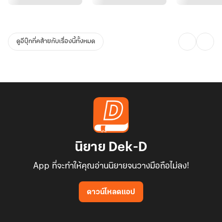
"พี่พายุจะด่าพิ้งค์เท่าไรก็ได้ค่ะ แต่ช่วยด่าไป...แกะกระดุมเสื้อพิ้งค์ไปด้วย
ได้ไหมคะ พิ้งค์ยอมทุกอย่างเลย!"
ดูอีบุ๊กที่คล้ายกับเรื่องนี้ทั้งหมด
นิยาย Dek-D
App ที่จะทำให้คุณอ่านนิยายจนวางมือถือไม่ลง!
ดาวน์โหลดแอป