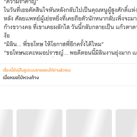
“ความรำคาญ”
ในวันที่เธอตัดสินใจหันหลังกลับไปเป็นคุณหนูผู้สูงศักดิ์แห่ง
หลัง ศัลยแพทย์ผู้เย่อหยิ่งที่เคยถือตัวนักหนากลับเพิ่งจะมารู
ก้างขวางคอ ที่เขาเคยผลักไส วันนี้กลับกลายเป็น แก้วตา
ง้อ
“มิลิน... พี่ขอโทษ ให้โอกาสพี่อีกครั้งได้ไหม”
“ขอโทษนะคะหมอปราชญ์... พอดีตอนนี้มิลินงานยุ่งมาก และ
เรื่องนี้ยังมีในรูปแบบรายตอนให้อ่านด้วยนะ
เมื่อหมอโบ้หวงก้าง