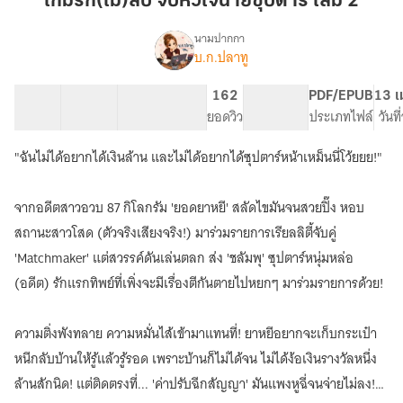
เกมรัก(ไม่)ลับ จับหัวใจนายซุปตาร์ เล่ม 2
หัวใจ
นาย
นามปากกา
บ.ก.ปลาทู
เรื่อง
ซุป
เกม
ตาร์
รัก(ไม่)ลับ
58 ตอน
150.32K
885
162
PG ทั่วไป
PDF/EPUB
13 เ
เล่ม
จับ
สารบัญ
จำนวนคำ
จำนวนหน้า (A5)
ยอดวิว
ระดับเนื้อหา
ประเภทไฟล์
วันท
2
หัวใจ
นาย
"ฉันไม่ได้อยากได้เงินล้าน และไม่ได้อยากได้ซุปตาร์หน้าเหม็นนี่โว้ยยย!"
ซุป
ตาร์
จากอดีตสาวอวบ 87 กิโลกรัม 'ยอดยาหยี' สลัดไขมันจนสวยปิ๊ง หอบ
สถานะสาวโสด (ตัวจริงเสียงจริง!) มาร่วมรายการเรียลลิตี้จับคู่
'Matchmaker' แต่สวรรค์ดันเล่นตลก ส่ง 'ชลัมพุ' ซุปตาร์หนุ่มหล่อ
(อดีต) รักแรกทิพย์ที่เพิ่งจะมีเรื่องตีกันตายไปหยกๆ มาร่วมรายการด้วย!
ความติ่งพังทลาย ความหมั่นไส้เข้ามาแทนที่! ยาหยีอยากจะเก็บกระเป๋า
หนีกลับบ้านให้รู้แล้วรู้รอด เพราะบ้านก็ไม่ได้จน ไม่ได้ง้อเงินรางวัลหนึ่ง
ล้านสักนิด! แต่ติดตรงที่... 'ค่าปรับฉีกสัญญา' มันแพงหูฉี่จนจ่ายไม่ลง!