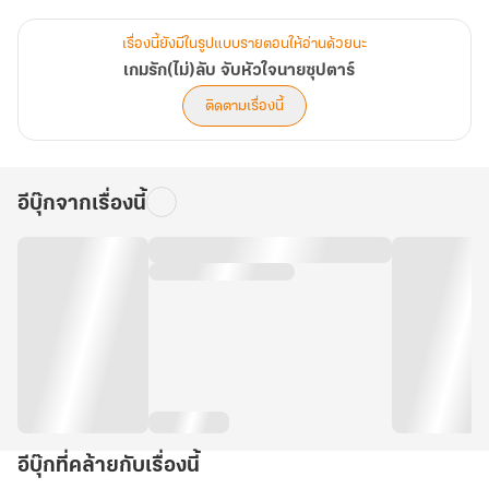
ปฏิบัติการ 'ทนอยู่เพื่อรักษาเงินในบัญชี' จึงเริ่มต้นขึ้น! ยาหยีต้องกัดฟันคี
เรื่องนี้ยังมีในรูปแบบรายตอนให้อ่านด้วยนะ
ปลุคสาวโสดผู้ไม่แยแสซุปตาร์ แต่ทำไมยิ่งเธอทำเมิน อีตาไอดอลหน้า
เกมรัก(ไม่)ลับ จับหัวใจนายซุปตาร์
หล่อถึงยิ่งขยันตามตื๊อ ตามกวนประสาท แถมยังทำท่าเหมือนอยากจะ
ติดตามเรื่องนี้
'แมตช์' กับเธอจริงๆ นอกจอซะงั้น! เมื่อการหนีค่าปรับ กลายเป็นสมรภูมิ
หัวใจ... งานนี้ใครจะทนไม่ไหว (หรือหวั่นไหว) ก่อนกัน!
อีบุ๊กจากเรื่องนี้
อีบุ๊กที่คล้ายกับเรื่องนี้