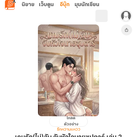
ข้ามไปยังเนื้อหาหลัก
นิยาย
เว็บตูน
อีบุ๊ก
มุมนักเขียน
โหลด
เกม
ตัวอย่าง
รัก(ไม่)ลับ
รักหวานแหวว
จับ