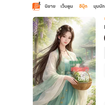
ข้ามไปยังเนื้อหาหลัก
นิยาย
เว็บตูน
อีบุ๊ก
มุมนัก
เ
ท