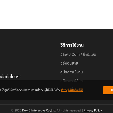
วิธีการใช้งาน
วิธีเติม Coin / ชำระเงิน
วิธีซื้อนิยาย
คู่มือการใช้งาน
มือถือไม่ลง!
กติกาการใช้งาน
้คุกกี้เพื่อพัฒนาประสบการณ์ของ ผู้ใช้ให้ดียิ่งขึ้น
เรียนรู้เพิ่มเติมที่นี่
ย
คำถามที่พบบ่อย
© 2026
Dek-D Interactive Co.,Ltd.
All rights reserved. |
Privacy Policy