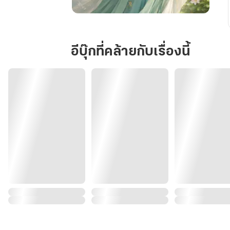
ทะลุ
มิติ
เป็น
อีบุ๊กที่คล้ายกับเรื่องนี้
ฮองเฮา
ที่
ถูก
ปลด