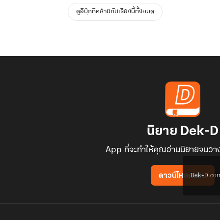
ดูอีบุ๊กที่คล้ายกับเรื่องนี้ทั้งหมด
นิยาย Dek-D
App ที่จะทำให้คุณอ่านนิยายจนวาง
Dek-D.com ใช
ดาวน์โหลดแอป