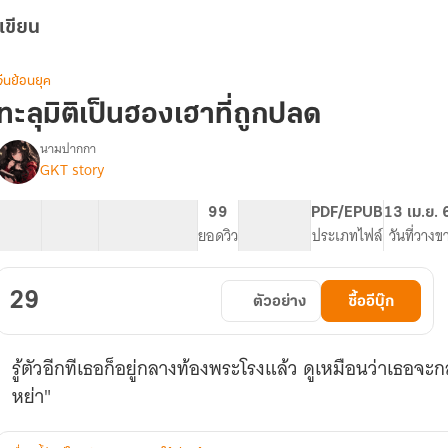
เขียน
จีนย้อนยุค
ทะลุมิติเป็นฮองเฮาที่ถูกปลด
นามปากกา
GKT story
รื่อง
ทะลุ
มิติ
9 ตอน
10.27K
132
99
PG ทั่วไป
PDF/EPUB
13 เม.ย. 
เป็น
สารบัญ
จำนวนคำ
จำนวนหน้า (A5)
ยอดวิว
ระดับเนื้อหา
ประเภทไฟล์
วันที่วางข
ฮองเฮา
ี่
ถูก
29
ตัวอย่าง
ซื้ออีบุ๊ก
ปลด
รู้ตัวอีกทีเธอก็อยู่กลางท้องพระโรงแล้ว ดูเหมือนว่าเธอจะก
หย่า"