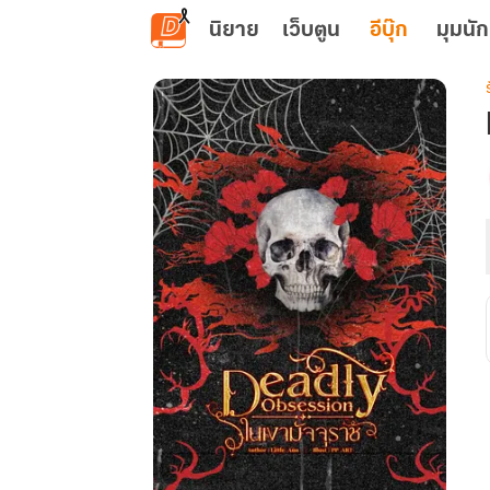
ข้ามไปยังเนื้อหาหลัก
นิยาย
เว็บตูน
อีบุ๊ก
มุมนัก
เ