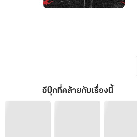
Deadly
Obsession
ใน
เงา
มัจจุราช
อีบุ๊กที่คล้ายกับเรื่องนี้