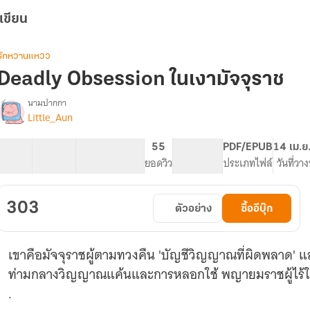
เขียน
รักหวานแหวว
Deadly Obsession ในเงามัจจุราช
นามปากกา
Little_Aun
Deadly
รื่อง
Obsession
❖
28 ตอน
101.03K
436
55
PG ทั่วไป
PDF/EPUB
14 เม.ย
ใน
สารบัญ
จำนวนคำ
จำนวนหน้า (A5)
ยอดวิว
ระดับเนื้อหา
ประเภทไฟล์
วันที่วา
เงา
มัจจุราช
303
ตัวอย่าง
ซื้ออีบุ๊ก
เขาคือมัจจุราชผู้ตามทวงคืน 'บัญชีวิญญาณที่ผิดพลาด' แล
ท่ามกลางวิญญาณแค้นและการหลอกใช้ พญายมราชผู้ไร้ใจกลั
.