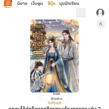
ข้ามไปยังเนื้อหาหลัก
นิยาย
เว็บตูน
อีบุ๊ก
มุมนักเขียน
โหลด
ลูก
ตัวอย่าง
อนุ
จีนย้อนยุค
ไร้