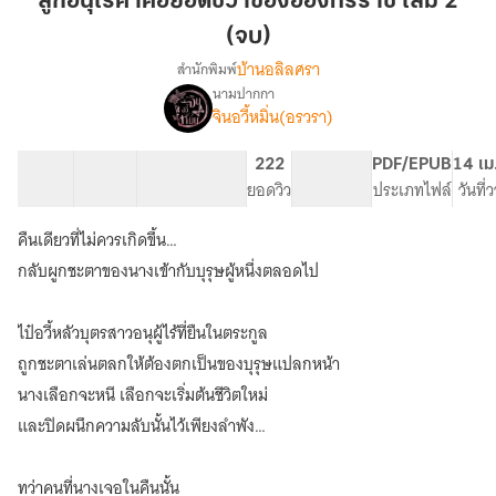
ลูกอนุไร้ค่าคือยอดชีวาของอ๋องทรราช เล่ม 2
ค่า
(จบ)
คือ
บ้านอลิลศรา
สำนักพิมพ์
ยอด
นามปากกา
ชีวา
เรื่อง
จินอวี้หมิ่น(อรวรา)
อ่าน
ของ
ฟรี
อ๋อง
ทุก
27 ตอน
52.16K
511
222
PG ทั่วไป
PDF/EPUB
14 เม
ทรราช
วัน
สารบัญ
จำนวนคำ
จำนวนหน้า (A5)
ยอดวิว
ระดับเนื้อหา
ประเภทไฟล์
วันที่
เล่ม
|
2
ลูก
คืนเดียวที่ไม่ควรเกิดขึ้น…
อนุ
(จบ)
กลับผูกชะตาของนางเข้ากับบุรุษผู้หนึ่งตลอดไป
ไร้
ค่า
คือ
ไป๋อวี้หลัวบุตรสาวอนุผู้ไร้ที่ยืนในตระกูล
ยอด
ถูกชะตาเล่นตลกให้ต้องตกเป็นของบุรุษแปลกหน้า
ชีวา
ของ
นางเลือกจะหนี เลือกจะเริ่มต้นชีวิตใหม่
อ๋อง
และปิดผนึกความลับนั้นไว้เพียงลำพัง…
ทรราช
ทว่าคนที่นางเจอในคืนนั้น