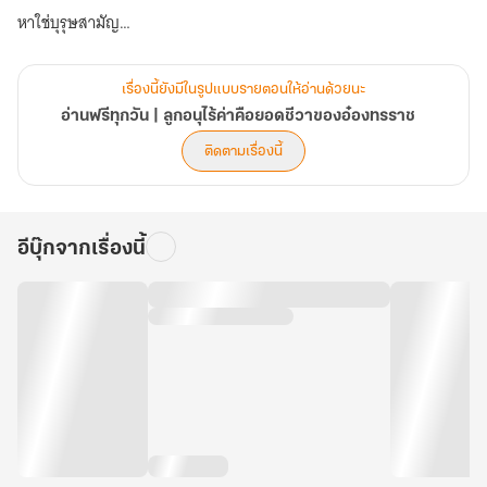
หาใช่บุรุษสามัญ
เขาโหดเหี้ยมไร้ปรานีจนคนทั่วหล้ากล่าวขาน
แต่กลับอ่อนแอเมื่ออยู่ต่อหน้านางเพียงผู้เดียว
เรื่องนี้ยังมีในรูปแบบรายตอนให้อ่านด้วยนะ
อ่านฟรีทุกวัน | ลูกอนุไร้ค่าคือยอดชีวาของอ๋องทรราช
"คิดว่าทำเช่นนี้แล้วข้าจะปล่อยเจ้าหรือ"
ติดตามเรื่องนี้
ไป๋อวี้หลัวหอบหายใจแรง สายตาแข็งกร้าว
"ปล่อยข้า!" นางเอ่ยเสียงสั่น ไม่รู้ว่าเพราะโกรธหรือเพราะอะไร
"ข้าไม่มีวันปล่อยเจ้าไปแน่ ถ้าอยากหนีไปก็ต้องข้ามศพข้าไปก่อน"
อีบุ๊กจากเรื่องนี้