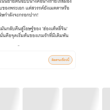
พ ในนิยายต้นฉบับนางคือนางร้ายไร้สมอง
บของพระเอก แต่สวรรค์ยังเมตตาหรือ
่ยาพิษกำลังจะกรอกปาก!
นกลับคืนสู่โอษฐ์ของ 'ฮ่องเต้หลี่จิน'
ั่นคือจุดเริ่มต้นของเกมรักที่มีเดิมพัน
นใหม่ผู้นี้ จะงัดทุกกลเม็ดเด็ดพรายมา
สซื่อแต่เนื้อในเน่าเฟะ นางไม่ใช่
ติดตามเรื่องนี้
วุธ