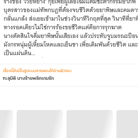
ร่างของ 'เว่ยหยาง' กุ้ยเฟยผู้เลอโฉมแต่มีชะตากรรมอาภั
บุตรสาวของแม่ทัพกบฏที่ต้องจบชีวิตด้วยยาพิษและคมดา
กลั่นแกล้ง ส่งเธอเข้ามาในช่วงวินาทีวิกฤตที่สุด วินาทีที
ทางรอดเดียวไม่ใช่การร้องขอชีวิตแต่คือการรุกฆาต
นางตัดสินใจดื่มยาพิษนั้นเสียเอง แล้วประทับจูบมรณะป้อนมั
มังกรหนุ่มผู้เหี้ยมโหดและเย็นชา เพื่อเดิมพันด้วยชีวิต และน
เป็นแผ่นดิน
ลืมภาพนางร้ายที่กรีดร้องโวยวายไปได้เลย เพราะเว่ยหยางค
สู้กับหลี่เหลียนฮวา นางเอกดอกบัวขาวจอมปลอมที่ฉากหน้าใ
เรื่องนี้ยังมีในรูปแบบรายตอนให้อ่านด้วยนะ
นางเอกแสนดี นางคือปีศาจสาวที่พร้อมจะใช้ร่างกายเป็นอา
ทะลุมิติ นางร้ายพลิกเกมรัก