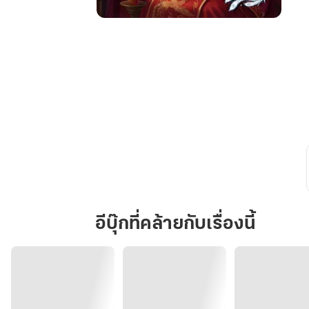
ทะลุ
มิติ
นาง
ร้าย
พลิก
เกม
รัก
อีบุ๊กที่คล้ายกับเรื่องนี้