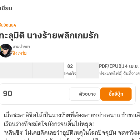
เขียน
จีนย้อนยุค
ทะลุมิติ นางร้ายพลิกเกมรัก
นามปากกา
ฉิงเหว่ย
รื่อง
ทะลุ
มิติ
23 ตอน
49.87K
266
82
PG ทั่วไป
PDF/EPUB
14 เม.ย.
นาง
สารบัญ
จำนวนคำ
จำนวนหน้า (A5)
ยอดวิว
ระดับเนื้อหา
ประเภทไฟล์
วันที่วาง
ร้าย
พลิก
เกม
90
ตัวอย่าง
ซื้ออีบุ๊ก
รัก
เมื่อชะตาลิขิตให้เป็นนางร้ายที่ต้องตายอย่างอนาถ ข้าข
เรือนร่างที่จะมัดใจมังกรจนดิ้นไม่หลุด!
'หลินซิง' ไม่เคยคิดเลยว่าอุบัติเหตุในโลกปัจจุบัน จะพา