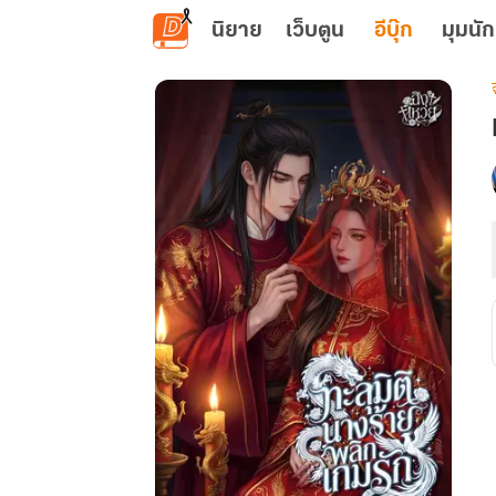
ข้ามไปยังเนื้อหาหลัก
นิยาย
เว็บตูน
อีบุ๊ก
มุมนัก
เ