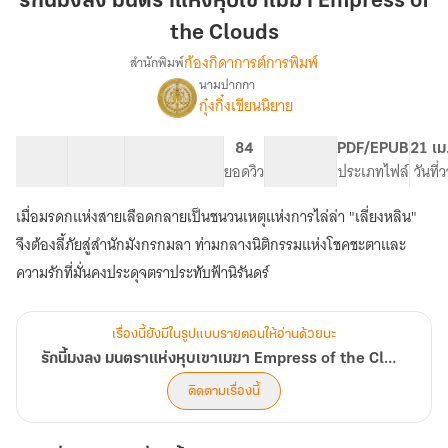
รักนี้มงลง มนตราแห่งหุบเขาเมฆา Empress of
มน
the Clouds
ตรา
ก้องกิดาการต์การพิมพ์
สำนักพิมพ์
แห่ง
นามปากกา
หุบเขา
เรื่อง
กุ๋งกิ๋งเขียนนิยาย
รัก
เมฆา
นี้
Empress
มงลง
25 ตอน
27.71K
126
84
PG ทั่วไป
PDF/EPUB
21 เม
of
มน
สารบัญ
จำนวนคำ
จำนวนหน้า (A5)
ยอดวิว
ระดับเนื้อหา
ประเภทไฟล์
วันที
the
ตรา
Clouds
แห่ง
เมื่อมรดกแห่งสายเลือดกลายเป็นชนวนเหตุแห่งการไล่ล่า "เลี่ยงหลิน"
หุบเขา
จึงต้องลี้ภัยสู่สำนักมังกรกมลา ท่ามกลางนิติกรรมแห่งโชคชะตาและ
เมฆา
Empress
ความรักที่มั่นคงประดุจตราประทับฟ้านิรันดร์
of
the
Clouds
เรื่องนี้ยังมีในรูปแบบรายตอนให้อ่านด้วยนะ
รักนี้มงลง มนตราแห่งหุบเขาเมฆา Empress of the Clouds
ติดตามเรื่องนี้