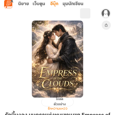
ข้ามไปยังเนื้อหาหลัก
นิยาย
เว็บตูน
อีบุ๊ก
มุมนักเขียน
โหลด
รัก
ตัวอย่าง
นี้
รักหวานแหวว
มงลง