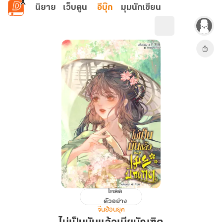
ข้ามไปยังเนื้อหาหลัก
นิยาย
เว็บตูน
อีบุ๊ก
มุมนักเขียน
โหลด
ไม่
ตัวอย่าง
เป็น
จีนย้อนยุค
มัน