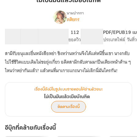
ไม่เป็นมันแล้วเมียบัณฑิต
แล้ว
เมีย
นามปากกา
ตติยกร
เรื่อง
บัณฑิต
ไม่
เป็น
32 ตอน
56.54K
203
112
PG ทั่วไป
PDF/EPUB
19 เม
มัน
สารบัญ
จำนวนคำ
จำนวนหน้า (A5)
ยอดวิว
ระดับเนื้อหา
ประเภทไฟล์
วันที
แล้ว
เมีย
สามีรับอนุและยื่นหนังสือหย่า ชิงหว่านหว่านจึงได้แต่หนีขึ้นเขา นางกลับ
บัณฑิต
ไปใช้ชีวิตแบบเดิมไม่ขอยุ่งเกี่ยว อดีตสามีกลับตามมาปีนเตียงหน้าด้าน ๆ
ไหนว่าหย่ากันแล้ว? แล้วคนที่มาเกาะแกะนางไม่เลิกนี่มันใครกัน!
เรื่องนี้ยังมีในรูปแบบรายตอนให้อ่านด้วยนะ
ไม่เป็นมันแล้วเมียบัณฑิต
ติดตามเรื่องนี้
อีบุ๊กที่คล้ายกับเรื่องนี้