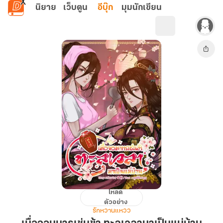
ข้ามไปยังเนื้อหาหลัก
นิยาย
เว็บตูน
อีบุ๊ก
มุมนักเขียน
โหลด
เมื่อ
ตัวอย่าง
จอม
รักหวานแหวว
มาร