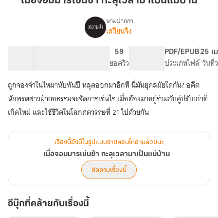
เมื่อจอมมารเช่นข้า ทะลุเวลามาเป็นแม่บ้าน
เช่น
ข้า
นามปากกา
เสวียนจิง
เรื่อง
ทะลุ
เมื่อ
เวลา
จอม
45 ตอน
63.87K
484
59
PG ทั่วไป
PDF/EPUB
25 เม
มา
มาร
สารบัญ
จำนวนคำ
จำนวนหน้า (A5)
ยอดวิว
ระดับเนื้อหา
ประเภทไฟล์
วันที
เป็น
เช่น
ข้า
แม่
ถูกจองจำในไหมานับพันปี หลุดออกมาอีกที นี่มันยุคสมัยใดกัน? อดีต
ทะลุ
บ้าน
เวลา
นักพรตสาวฝ่ายอธรรมจะจัดการเช่นไร เมื่อต้องมาอยู่ร่วมกับคู่ปรับเก่าที่
มา
เกิดใหม่ และใช้ชีวิตในโลกศตวรรษที่ 21 ไปด้วยกัน
เป็น
แม่
บ้าน
เรื่องนี้ยังมีในรูปแบบรายตอนให้อ่านด้วยนะ
เมื่อจอมมารเช่นข้า ทะลุเวลามาเป็นแม่บ้าน
ติดตามเรื่องนี้
อีบุ๊กที่คล้ายกับเรื่องนี้