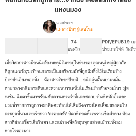
พอกันทีชีวิตที่ถูกย่ำยี...จากนี้ข้าคือสตรีที่เจ้าต้อง
ที่
แหงนมอง
ถูก
ย่ำยี...จาก
นามปากกา
นี้
แม่นางปันๆผู้เลอโฉม
เรื่อง
พอกัน
ข้า
ที
คือ
27 ตอน
57.91K
318
74
PG ทั่วไป
PDF/EPUB
19 เม
ชีวิต
สารบัญ
จำนวนคำ
สตรี
จำนวนหน้า (A5)
ยอดวิว
ระดับเนื้อหา
ประเภทไฟล์
วันที่
ที่
ที่
ถูก
เมื่อวิศวกรสาวมือหนึ่งต้องทะลุมิติมาอยู่ในร่างของคุณหนูใหญ่ผู้อาภัพ
เจ้า
ย่ำยี...จาก
นี้
ต้อง
ที่ถูกแผนชั่วรุมเร้าจนกลายเป็นสตรีอวบอัดที่ถูกลืมทิ้งไว้ในเรือนร้าง
ข้า
แหงน
บิดาลำเอียงทอดทิ้ง... น้องสาวริษยาป้ายสี... อดีตคู่หมั้นหยามหมิ่น...
คือ
มอง
ท่ามกลางกลิ่นอายดินและความหนาวเหน็บในเรือนร้างท้ายจวนโหว 'มู่ห
สตรี
ที่
รงซิน' ลืมตาขึ้นมาพร้อมกับความทรงจำที่แตกสลาย ร่างที่หนักอึ้งและ
เจ้า
บวมช้ำจากการถูกวางยาพิษสะท้อนให้เห็นถึงความโหดเหี้ยมของคนใน
ต้อง
แหงน
ตระกูลที่นางเคยเรียกว่า 'ครอบครัว' บิดาที่ทอดทิ้งเพราะเชื่อคำลวง น้อง
มอง
สาวที่ซ่อนเขี้ยวเล็บริษยา และแม่รองที่หวังฮุบทุกอย่างแม้กระทั่งลม
หายใจของนาง