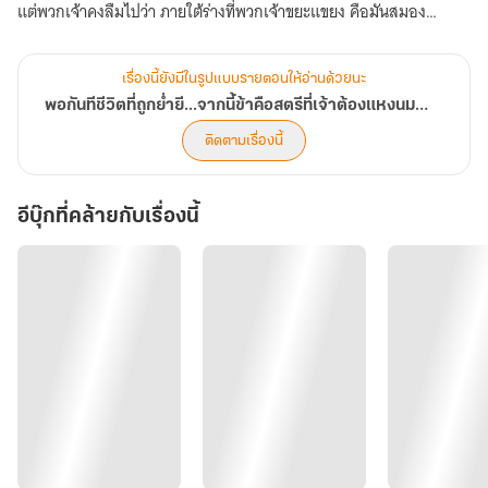
แต่พวกเจ้าคงลืมไปว่า ภายใต้ร่างที่พวกเจ้าขยะแขยง คือมันสมอง
อัจฉริยะที่จะพลิกผืนฟ้า คว่ำดิน!
ในวันที่บิดาโง่เขลาใช้ 'ป้ายหยกอภัยโทษ' ของท่านแม่เพื่อช่วยชีวิต
เรื่องนี้ยังมีในรูปแบบรายตอนให้อ่านด้วยนะ
อนุภรรยาคนโปรด
พอกันทีชีวิตที่ถูกย่ำยี...จากนี้ข้าคือสตรีที่เจ้าต้องแหงนมอง
คือวันที่สายสัมพันธ์สุดท้ายขาดสะบั้น! มู่หรงซินคนใหม่จึงขอลุกขึ้นมา
ติดตามเรื่องนี้
พลิกกระดานล้างบัญชีแค้นเรียงตัว ทวงคืน 'เงินตำลึง' และสมบัติที่ควร
เป็นของตนมาไว้ในมือ
อีบุ๊กที่คล้ายกับเรื่องนี้
เตรียมตัวไว้ให้ดี... เพราะสิ่งที่ข้าจะสร้างต่อจากนี้
คือชีวิตที่สูงส่งและมั่งคั่ง จนพวกเจ้าทำได้แค่แหงนมองแต่ไม่มีวันเอื้อม
ถึง!
"พอกันทีชีวิตที่ถูกย่ำยี! สิบกว่าปีที่พวกเจ้าเสวยสุขบนกองเลือดของข้า
มันจบลงแล้ว จากนี้ไปข้าจะไม่มีวันก้มหัวให้ใครอีก... ข้าจะสร้างชีวิตใหม่
ที่มั่งคั่งและสูงส่ง สตรีที่พวกเจ้าเคยดูแคลนคนนี้ จะกลายเป็นคนที่พวก