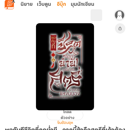
ข้ามไปยังเนื้อหาหลัก
นิยาย
เว็บตูน
อีบุ๊ก
มุมนักเขียน
โหลด
พอกัน
ตัวอย่าง
ที
จีนย้อนยุค
ชีวิต