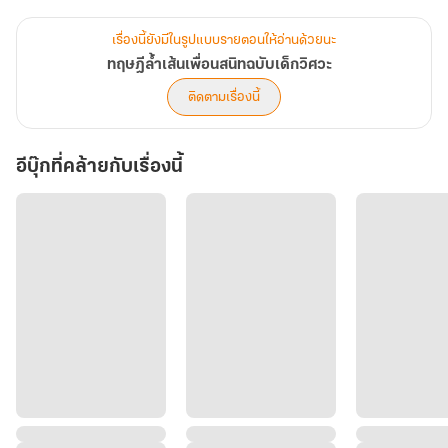
สามปีเต็มที่เวย์อดีตเดือนคณะวิศวะสุดฮอตต้องทนเก็บซ่อนความรู้สึก
เรื่องนี้ยังมีในรูปแบบรายตอนให้อ่านด้วยนะ
ภายใต้สถานะเพื่อนสนิท จนวันที่รันสาวห้าวเป้งถูกหักหลังอย่างเลือดเย็น
ทฤษฎีล้ำเส้นเพื่อนสนิทฉบับเด็กวิศวะ
เขาจึงไม่ลังเลที่จะก้าวเข้ามาเป็นพื้นที่ปลอดภัย แต่ความโหยหาในค่ำคืน
ติดตามเรื่องนี้
ที่แสนเปราะบาง กลับพาทั้งคู่ล้ำเส้นคำว่าเพื่อนไปอย่างไม่ตั้งใจ!
อีบุ๊กที่คล้ายกับเรื่องนี้
ด้วยความกลัวที่จะเจ็บปวด รันจึงสร้างกำแพงป้องกันหัวใจด้วยการยัด
เยียดสถานะเฟรนด์วิทเบเนฟิตพร้อมกฎเหล็กที่ห้ามหึงหวงและห้าม
ก้าวก่ายพื้นที่ส่วนตัว
ทว่าสำหรับหมาป่าจอมหวงก้างอย่างเวย์ที่รอคอยโอกาสมาตลอด... กฎ
พวกนั้นมีไว้เพื่อแหกเท่านั้น! เขาพร้อมทำทุกวิถีทางเพื่อต้อนเธอให้จนมุม
และเปลี่ยนคู่นอนชั่วคราวให้กลายเป็นผู้หญิงของเขาเพียงคนเดียว
“มึงเตรียมตัวรับมือกับเฟรนด์วิทเบเนฟิตแบบกูไว้ให้ดีก็แล้วกันรัน เพราะ
กฎเหี้ยๆ ของมึง... กูจะแหกมันทุกข้อ!”