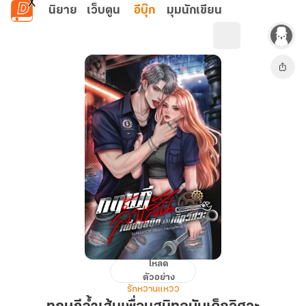
ข้ามไปยังเนื้อหาหลัก
นิยาย
เว็บตูน
อีบุ๊ก
มุมนักเขียน
โหลด
ทฤษฎี
ตัวอย่าง
ล้ำ
รักหวานแหวว
เส้น