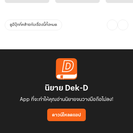
- - - - - - - - - - - - - -
ดูอีบุ๊กที่คล้ายกับเรื่องนี้ทั้งหมด
หยกแนะนำให้โหลดตัวอย่างมาอ่านก่อนตัดสินใจซื้อนะคะ
- - - - - - - - - - - - - -
ติดตามผลงาน : เพจ Sunisayok - นักเขียนนิยาย ( เสิร์ชหาได้เลยจ้า )
หรือ https://www.facebook.com/SunisayokWriter
นิยาย Dek-D
App ที่จะทำให้คุณอ่านนิยายจนวางมือถือไม่ลง!
ดาวน์โหลดแอป