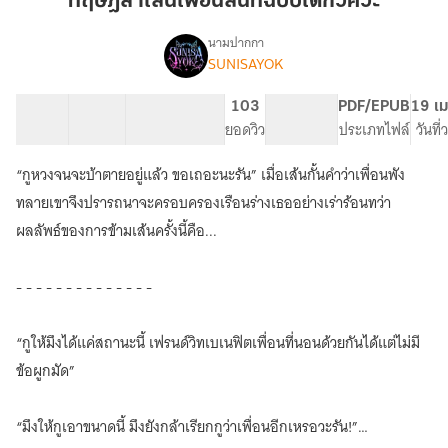
ทฤษฎีล้ำเส้นเพื่อนสนิทฉบับเด็กวิศวะ
เพื่อน
สนิท
นามปากกา
SUNISAYOK
เรื่อง
ฉบับ
ทฤษฎี
เด็ก
ล้ำ
39 ตอน
98.31K
788
103
PG ทั่วไป
PDF/EPUB
19 เม
วิศวะ
เส้น
สารบัญ
จำนวนคำ
จำนวนหน้า (A5)
ยอดวิว
ระดับเนื้อหา
ประเภทไฟล์
วันที
เพื่อน
สนิท
“กูหวงจนจะบ้าตายอยู่แล้ว ขอเถอะนะรัน” เมื่อเส้นกั้นคำว่าเพื่อนพัง
ฉบับ
เด็ก
ทลายเขาจึงปรารถนาจะครอบครองเรือนร่างเธออย่างเร่าร้อนทว่า
วิศวะ
ผลลัพธ์ของการข้ามเส้นครั้งนี้คือ...
- - - - - - - - - - - - - -
“กูให้มึงได้แค่สถานะนี้ เฟรนด์วิทเบเนฟิตเพื่อนที่นอนด้วยกันได้แต่ไม่มี
ข้อผูกมัด”
“มึงให้กูเอาขนาดนี้ มึงยังกล้าเรียกกูว่าเพื่อนอีกเหรอวะรัน!”