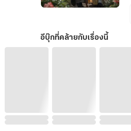
หรือ
ที่
ผ่าน
มา
อีบุ๊กที่คล้ายกับเรื่องนี้
ก็
แค่
หลอก
ลวง