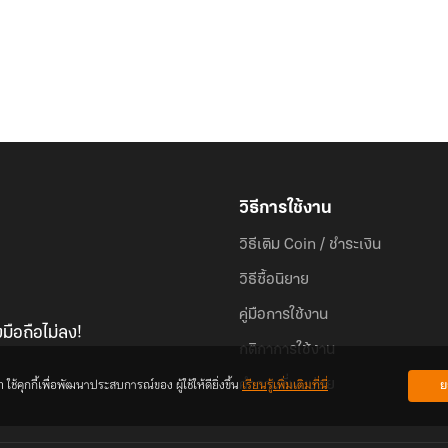
วิธีการใช้งาน
วิธีเติม Coin / ชำระเงิน
วิธีซื้อนิยาย
คู่มือการใช้งาน
มือถือไม่ลง!
กติกาการใช้งาน
้คุกกี้เพื่อพัฒนาประสบการณ์ของ ผู้ใช้ให้ดียิ่งขึ้น
เรียนรู้เพิ่มเติมที่นี่
ย
คำถามที่พบบ่อย