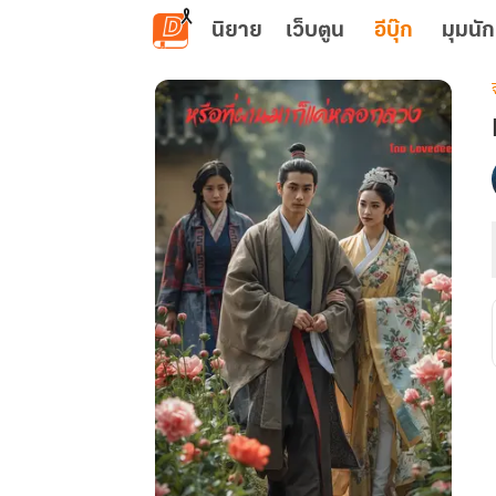
ข้ามไปยังเนื้อหาหลัก
นิยาย
เว็บตูน
อีบุ๊ก
มุมนัก
เ
ท