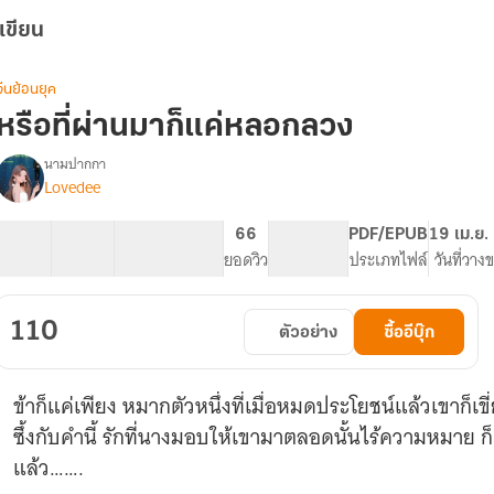
เขียน
จีนย้อนยุค
หรือที่ผ่านมาก็แค่หลอกลวง
นามปากกา
Lovedee
รื่อง
หรือ
ี่
28 ตอน
38.99K
215
66
PG ทั่วไป
PDF/EPUB
19 เม.ย.
ผ่าน
สารบัญ
จำนวนคำ
จำนวนหน้า (A5)
ยอดวิว
ระดับเนื้อหา
ประเภทไฟล์
วันที่วาง
มา
ก็
แค่
110
ตัวอย่าง
ซื้ออีบุ๊ก
หลอก
ลวง
ข้าก็แค่เพียง หมากตัวหนึ่งที่เมื่อหมดประโยชน์แล้วเขาก็เขี่ยทิ้ง เมื่อความจริงเปิดเผยเยว่ซ
ซึ้งกับคำนี้ รักที่นางมอบให้เขามาตลอดนั้นไร้ความหมาย ก็เพราะเขามิได้รักนางตั้งแต่แรกอยู่
แล้ว…….