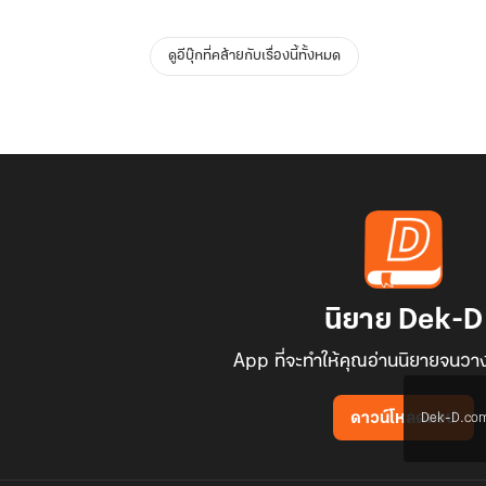
ดูอีบุ๊กที่คล้ายกับเรื่องนี้ทั้งหมด
นิยาย Dek-D
App ที่จะทำให้คุณอ่านนิยายจนวาง
Dek-D.com ใช
ดาวน์โหลดแอป