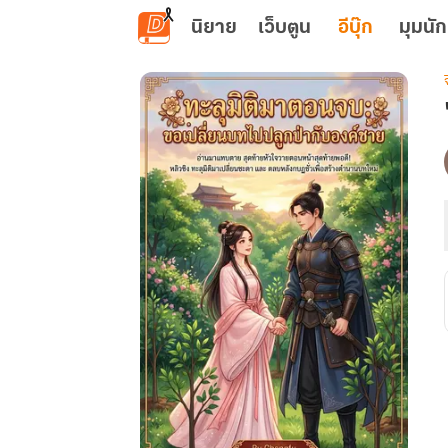
ข้ามไปยังเนื้อหาหลัก
นิยาย
เว็บตูน
อีบุ๊ก
มุมนัก
เ