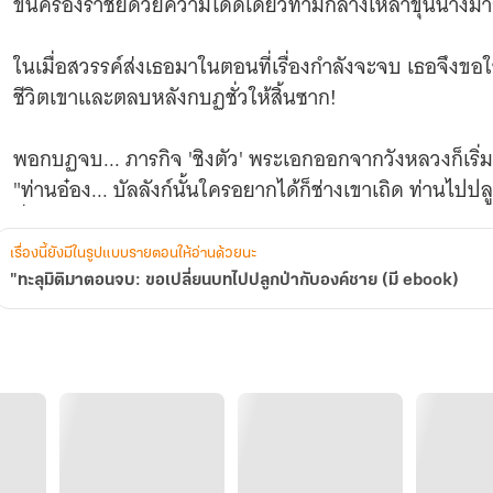
ขึ้นครองราชย์ด้วยความโดดเดี่ยวท่ามกลางเหล่าขุนนางม
(มี
ebook)
ในเมื่อสวรรค์ส่งเธอมาในตอนที่เรื่องกำลังจะจบ เธอจึงขอใช้ '
ชีวิตเขาและตลบหลังกบฏชั่วให้สิ้นซาก!
พอกบฏจบ... ภารกิจ 'ชิงตัว' พระเอกออกจากวังหลวงก็เริ่มต
"ท่านอ๋อง... บัลลังก์นั้นใครอยากได้ก็ช่างเขาเถิด ท่านไปปล
ที่ท้ายหุบเขาไม่ดีกว่าหรือ?"
เรื่องนี้ยังมีในรูปแบบรายตอนให้อ่านด้วยนะ
"ทะลุมิติมาตอนจบ: ขอเปลี่ยนบทไปปลูกป่ากับองค์ชาย (มี ebook)