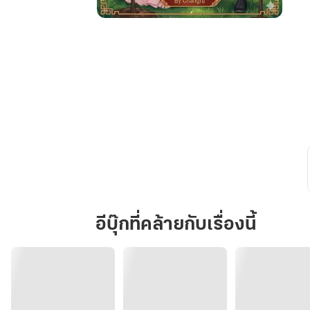
"ทะลุ
มิติ
มา
ตอน
จบ:
ขอ
เปลี่ยน
บท
ไป
ปลูก
ป่า
กับ
อีบุ๊กที่คล้ายกับเรื่องนี้
องค์
ชาย