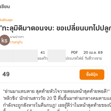
เขียน
จีนย้อนยุค
"ทะลุมิติมาตอนจบ: ขอเปลี่ยนบทไปปลู
นามปากกา
changfu
"ทะลุ
รื่อง
มิติ
มา
61.94K
300
41
PG ทั่วไป
PDF
20 เม.ย. 69
ตอน
จำนวนคำ
จำนวนหน้า (A5)
ยอดวิว
ระดับเนื้อหา
ประเภทไฟล์
วันที่วางขาย
จบ:
ขอ
เปลี่ยน
49
ซื้ออีบุ๊ก
บท
ไป
ปลูก
"อ่านมาแทบตาย สุดท้ายหัวใจวายตอนหน้าสุดท้ายพอดี!"
ป่า
กับ
'หลิวซิง' นักอ่านสาววัย 20 ปี ตื่นขึ้นมาท่ามกลางคมดาบแ
องค์
กำลังจะถูกสังหารในคืนกบฏ! เธอรู้ดีว่าในหน้าสุดท้ายของนิ
ชาย