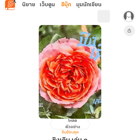
ข้ามไปยังเนื้อหาหลัก
นิยาย
เว็บตูน
อีบุ๊ก
มุมนักเขียน
โหลด
ชิง
ตัวอย่าง
เฉิน
จีนย้อนยุค
เล่ม