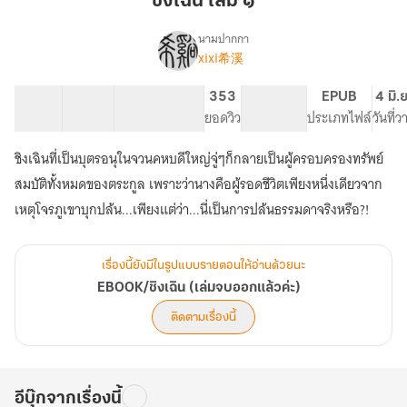
ชิงเฉิน เล่ม ๑
๑
นามปากกา
xixi希溪
EBOOK/
เรื่อง
ชิง
เฉิน
43 ตอน
56.25K
230
353
PG ทั่วไป
EPUB
4 มิ.
(เล่ม
สารบัญ
จำนวนคำ
จำนวนหน้า (A5)
ยอดวิว
ระดับเนื้อหา
ประเภทไฟล์
วันที่
จบ
ออก
ชิงเฉินที่เป็นบุตรอนุในจวนคหบดีใหญ่จู่ๆก็กลายเป็นผู้ครอบครองทรัพย์
แล้ว
สมบัติทั้งหมดของตระกูล เพราะว่านางคือผู้รอดชีวิตเพียงหนึ่งเดียวจาก
ค่ะ)
เหตุโจรภูเขาบุกปล้น...เพียงแต่ว่า...นี่เป็นการปล้นธรรมดาจริงหรือ?!
เรื่องนี้ยังมีในรูปแบบรายตอนให้อ่านด้วยนะ
EBOOK/ชิงเฉิน (เล่มจบออกแล้วค่ะ)
ติดตามเรื่องนี้
อีบุ๊กจากเรื่องนี้