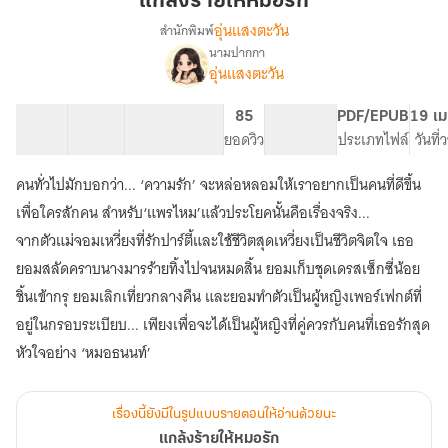
แกล้งร้ายให้หมอรัก
หมอ
อุ่นแสงตะวัน
สำนักพิมพ์
รัก
นามปากกา
เรื่อง
อุ่นแสงตะวัน
แกล้ง
ร้าย
ให้
42 ตอน
60.01K
406
85
PG ทั่วไป
PDF/EPUB
19 เม
หมอ
สารบัญ
จำนวนคำ
จำนวนหน้า (A5)
ยอดวิว
ระดับเนื้อหา
ประเภทไฟล์
วันที
รัก
คนทั่วไปมักบอกว่า... ‘ความรัก’ จะหล่อหลอมให้เราอยากเป็นคนที่ดีขึ้น
เพื่อใครสักคน สำหรับ‘แพรไหม’แล้วประโยคนั้นคือเรื่องจริง...
จากตัวแม่จอมเหวี่ยงที่รักปาร์ตี้และใช้ชีวิตสุดเหวี่ยงเป็นชีวิตจิตใจ เธอ
ยอมสลัดคราบนางมารร้ายทิ้งไปจนหมดสิ้น ยอมเก็บชุดเดรสเซ็กซี่น้อย
ชิ้นเข้ากรุ ยอมเลิกเที่ยวกลางคืน และยอมทำตัวเป็นผู้หญิงเพอร์เฟกต์ที่
อยู่ในกรอบระเบียบ... เพียงเพื่อจะได้เป็นผู้หญิงที่คู่ควรกับคนที่เธอรักสุด
หัวใจอย่าง ‘หมอธนนท์’
เรื่องนี้ยังมีในรูปแบบรายตอนให้อ่านด้วยนะ
แกล้งร้ายให้หมอรัก