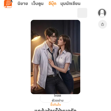
ข้ามไปยังเนื้อหาหลัก
นิยาย
เว็บตูน
อีบุ๊ก
มุมนักเขียน
โหลด
แกล้ง
ตัวอย่าง
ร้าย
ซึ้งกินใจ
ให้