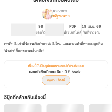
เผลอใจรักเมียคนเดิม
เมีย
คน
นามปากกา
ณัฐพรพราว
เรื่อง
เดิม
เผลอ
ใจ
398
98
NC 18
PDF
19 เม.ย. 69
รัก
จำนวนหน้า (A5)
ยอดวิว
ระดับเนื้อหา
ประเภทไฟล์
วันที่วางขาย
เมีย
คน
เขาคือผัวเก่าที่จ้องจะยึดตำแหน่งผัวใหม่ และทวงหน้าที่พ่อของลูกคืน
เดิม
:
'ผัวเก่า' ก็แค่สถานะในอดีต!
มี
E-
book
เรื่องนี้ยังมีในรูปแบบรายตอนให้อ่านด้วยนะ
เผลอใจรักเมียคนเดิม : มี E-book
ติดตามเรื่องนี้
อีบุ๊กที่คล้ายกับเรื่องนี้