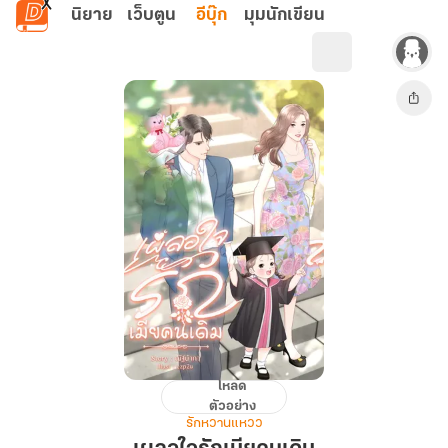
ข้ามไปยังเนื้อหาหลัก
นิยาย
เว็บตูน
อีบุ๊ก
มุมนักเขียน
โหลด
เผลอ
ตัวอย่าง
ใจ
รักหวานแหวว
รัก