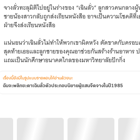
ในปี1985
จางลั่วทะลุมิติไปอยู่ในร่างของ “เฉินลั่ว” ลูกสาวคนกลางผ
ชายน้องสาวกลับถูกส่งเรียนหนังสือ อาจเป็นความโชคดีที่เธ
ฝ่ายจึงส่งเรียนหนังสือ
แน่นอนว่าเฉินลั่วไม่ทำให้พวกเขาผิดหวัง ตัดขาดกับครอบ
สุดท้ายเธอและลูกชายของคุณอาช่วยกันสร้างร้านอาหาร 
แถมเป็นนักศึกษาอนาคตไกลของมหาวิทยาลัยปักกิ่ง
เรื่องนี้ยังมีในรูปแบบรายตอนให้อ่านด้วยนะ
ฉันจะพลิกชะตาเฉินลั่วตัวประกอบนิยายผู้แสนจืดจางในปี1985