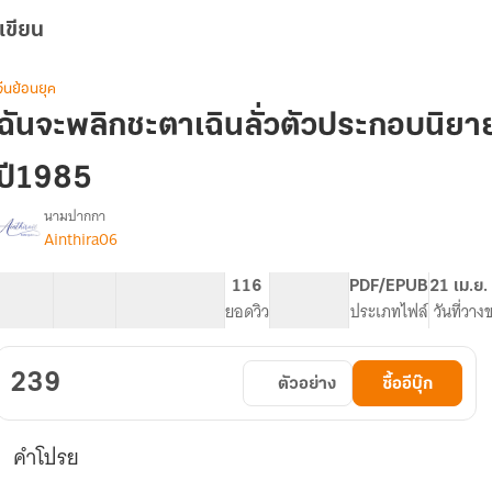
เขียน
จีนย้อนยุค
ฉันจะพลิกชะตาเฉินลั่วตัวประกอบนิยา
ปี1985
นามปากกา
Ainthira06
รื่อง
ฉัน
จะ
35 ตอน
55.81K
347
116
PG ทั่วไป
PDF/EPUB
21 เม.ย.
พลิก
สารบัญ
จำนวนคำ
จำนวนหน้า (A5)
ยอดวิว
ระดับเนื้อหา
ประเภทไฟล์
วันที่วาง
ชะ
ตา
เฉินลั่ว
239
ตัวอย่าง
ซื้ออีบุ๊ก
ตัวประกอบ
นิยาย
ู้
คำโปรย
แสน
จืดจาง