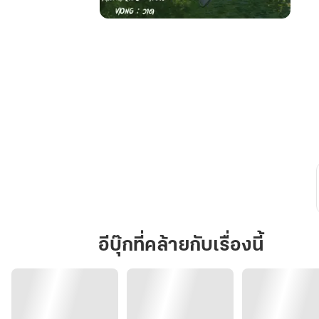
ฉัน
จะ
พลิก
ชะ
ตา
เฉินลั่ว
ตัวประกอบ
นิยาย
ผู้
แสน
จืดจาง
ในปี1985
อีบุ๊กที่คล้ายกับเรื่องนี้