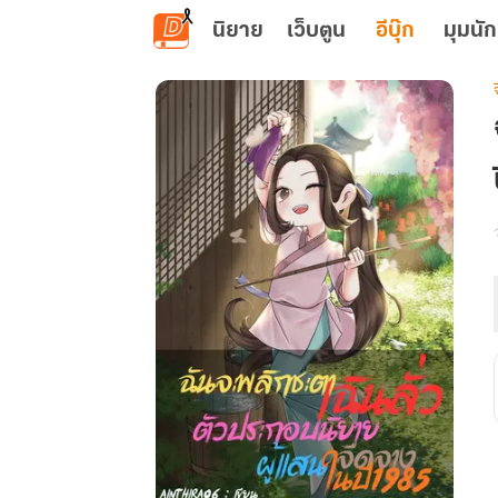
ข้ามไปยังเนื้อหาหลัก
นิยาย
เว็บตูน
อีบุ๊ก
มุมนัก
เ
ผ