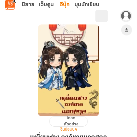
ข้ามไปยังเนื้อหาหลัก
นิยาย
เว็บตูน
อีบุ๊ก
มุมนักเขียน
โหลด
เห
ตัวอย่าง
ยี่
จีนย้อนยุค
ยน