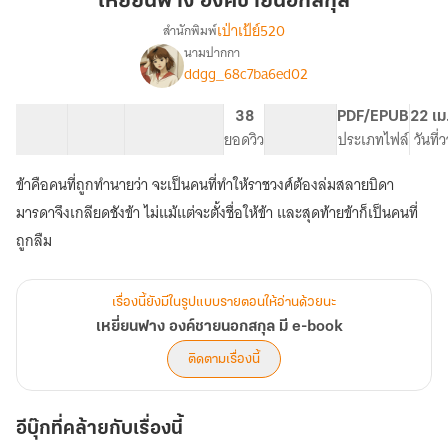
เหยี่ยนฟาง องค์ชายนอกสกุล
ฟาง
เป่าเป้ย์520
สำนักพิมพ์
องค์
นามปากกา
เรื่อง
ชาย
ddgg_68c7ba6ed02
เห
นอก
ยี่
สกุล
ยน
32 ตอน
39.13K
302
38
PG ทั่วไป
PDF/EPUB
22 เม
ฟาง
สารบัญ
จำนวนคำ
จำนวนหน้า (A5)
ยอดวิว
ระดับเนื้อหา
ประเภทไฟล์
วันที
องค์
ชาย
ข้าคือคนที่ถูกทำนายว่า จะเป็นคนที่ทำให้ราชวงศ์ต้องล่มสลายบิดา
นอก
มารดาจึงเกลียดชังข้า ไม่แม้แต่จะตั้งชื่อให้ข้า และสุดท้ายข้าก็เป็นคนที่
สกุล
มี
ถูกลืม
e-
book
เรื่องนี้ยังมีในรูปแบบรายตอนให้อ่านด้วยนะ
เหยี่ยนฟาง องค์ชายนอกสกุล มี e-book
ติดตามเรื่องนี้
อีบุ๊กที่คล้ายกับเรื่องนี้