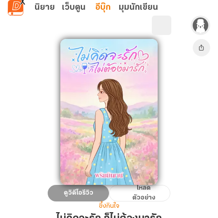
ข้ามไปยังเนื้อหาหลัก
นิยาย
เว็บตูน
อีบุ๊ก
มุมนักเขียน
โหลด
ไม่
ดูวิดีโอรีวิว
ตัวอย่าง
คิด
ซึ้งกินใจ
จะ