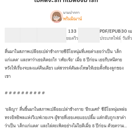
ไม่คิดจะรัก ก็ไม่ต้องมารัก
รัก
ก็
นามปากกา
พริมมิฌาน์
เรื่อง
ไม่
ไม่
ต้อง
คิด
40 ตอน
81.31K
650
133
PG ทั่วไป
PDF/EPUB
30 เม
มา
จะ
สารบัญ
จำนวนคำ
จำนวนหน้า (A5)
ยอดวิว
ระดับเนื้อหา
ประเภทไฟล์
วันที
รัก
รัก
ก็
ตื่นมาในสภาพเปลือยเปล่าข้างกายซีอีโอหนุ่มที่เคยด่าเธอว่าเป็น ‘เด็ก
ไม่
ต้อง
แก่แดด’ และหาว่าเธอคิดอะไร ‘เพ้อเจ้อ’ เมื่อ 8 ปีก่อน เธอรีบหนีตาย
มา
หวังให้เรื่องจบลงแค่คืนเดียว แต่สวรรค์ดันลงโทษให้เธอตั้งท้องลูกของ
รัก
เขา
# # # # # # # # # #
‘อลิญา’ ตื่นขึ้นมาในสภาพเปลือยเปล่าข้างกาย ‘ธีรเมศร์’ ซีอีโอหนุ่มหล่อ
ทรงอิทธิพลแห่งวีเบฟเวอเรจ ผู้ชายที่เธอเคยแอบปลื้ม แต่กลับถูกเขาด่า
ว่าเป็น ‘เด็กแก่แดด’ และไล่ตะเพิดอย่างไม่ไยดีเมื่อ 8 ปีก่อน ด้วยความ