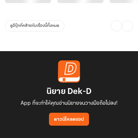
อลิญาจำภาพความทรงจำสุดท้ายที่พบกับธีรเมศร์ได้
วันนั้นเธอตามคุณแม่ไปที่บ้านของคุณป้าอรอนงค์เหมือนที่ผ่านๆ มา และ
ดูอีบุ๊กที่คล้ายกับเรื่องนี้ทั้งหมด
ตั้งใจว่าจะบอกเรื่องที่เธอบังเอิญไปเห็นแฟนของเขาควงหนุ่มคนอื่นขึ้น
คอนโด
ใครจะรู้ว่าความหวังดีของเธอจะกลายเป็นเรื่องเพ้อเจ้อไร้สาระสำหรับ
เขาไปเสียได้
‘เป็นเด็กก็อยู่ส่วนเด็ก อย่าเที่ยวทำตัวแก่แดดหรือคิดอะไรเพ้อเจ้อไร้
สาระ แล้วก็ไม่ต้องมายุ่งวุ่นวายกับเรื่องของผู้ใหญ่ กลับไปตั้งใจเรียน
นิยาย Dek-D
หนังสือเถอะ’
App ที่จะทำให้คุณอ่านนิยายจนวางมือถือไม่ลง!
อลิญายังจำสีหน้ารำคาญใจและแววตาเอือมระอาของเขาได้จนถึงทุกวัน
ดาวน์โหลดแอป
นี้ ก่อนเขาจะหันหลังจากไป เขายังอุตส่าห์มีแก่ใจกำชับอีกว่า