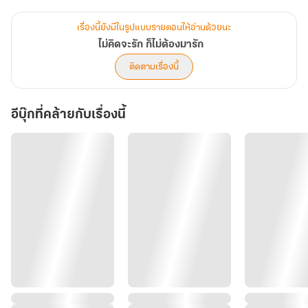
อับอาย เธอจึงเลือกที่จะหนีหายไปและปกปิดตัวตน แต่โลกกลับกลมจน
น่าปวดหัว เมื่อเธอต้องกลับมาทำงานเป็นผู้ประสานงานโครงการให้เขา
เรื่องนี้ยังมีในรูปแบบรายตอนให้อ่านด้วยนะ
แบบหลีกเลี่ยงไม่ได้
ไม่คิดจะรัก ก็ไม่ต้องมารัก
ติดตามเรื่องนี้
จากผู้ชายปากร้ายขี้รำคาญในวันนั้น กลับกลายเป็นซีอีโอหน้ามึนจอม
บงการในวันนี้ เขาจำ ‘หนูแพรพิไล’ เด็กกะโปโลคนนั้นไม่ได้ แต่กลับ
อีบุ๊กที่คล้ายกับเรื่องนี้
ติดใจ ‘อลิซ’ สาวสวยตาสวยในค่ำคืนนั้น
อลิญาพยายามจะหนีและรักษาระยะห่าง เพราะยังฝังใจกับอดีตที่ลืมไม่
ลง และไม่อยากเจ็บซ้ำสอง แต่โชคชะตากลับเล่นตลก เมื่อผลตรวจจาก
โรงพยาบาลยืนยันว่าเธอกำลัง ‘ตั้งครรภ์’ สายเลือดของเขา
แล้วเธอจะปิดบังความลับนี้ไปได้นานแค่ไหน
# # # # # # # # # #