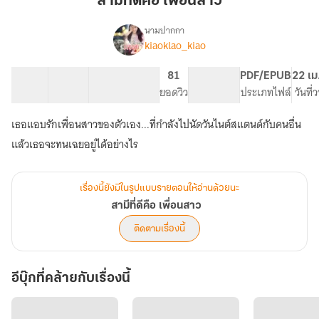
สามีที่ดีคือ เพื่อนสาว
คือ
เพื่อน
นามปากกา
kiaoklao_kiao
เรื่อง
สาว
สามี
ที่
29 ตอน
72.17K
360
81
PG ทั่วไป
PDF/EPUB
22 เม
ดี
สารบัญ
จำนวนคำ
จำนวนหน้า (A5)
ยอดวิว
ระดับเนื้อหา
ประเภทไฟล์
วันที
คือ
เพื่อน
เธอแอบรักเพื่อนสาวของตัวเอง...ที่กำลังไปนัดวันไนต์สแตนด์กับคนอื่น
สาว
แล้วเธอจะทนเฉยอยู่ได้อย่างไร
เรื่องนี้ยังมีในรูปแบบรายตอนให้อ่านด้วยนะ
สามีที่ดีคือ เพื่อนสาว
ติดตามเรื่องนี้
อีบุ๊กที่คล้ายกับเรื่องนี้