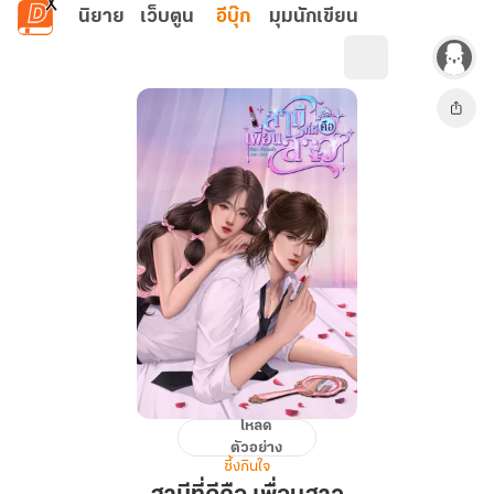
ข้ามไปยังเนื้อหาหลัก
นิยาย
เว็บตูน
อีบุ๊ก
มุมนักเขียน
โหลด
สามี
ตัวอย่าง
ที่
ซึ้งกินใจ
ดี