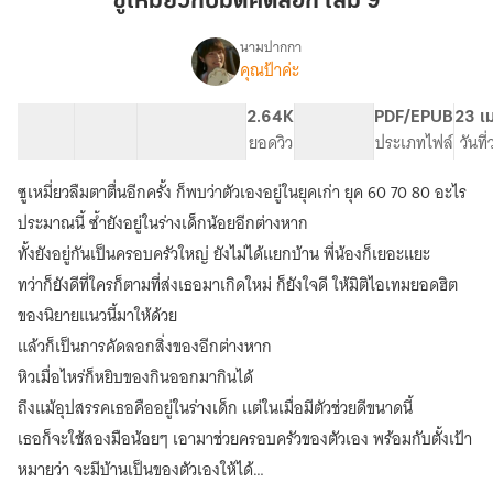
ซูเหมี่ยวกับมิติคัดลอก เล่ม 9
มิติ
คัด
นามปากกา
คุณป้าค่ะ
เรื่อง
ลอก
ซู
เล่ม
เหมี่ยว
37 ตอน
72.17K
367
2.64K
PG ทั่วไป
PDF/EPUB
23 เ
9
กับ
สารบัญ
จำนวนคำ
จำนวนหน้า (A5)
ยอดวิว
ระดับเนื้อหา
ประเภทไฟล์
วันที
มิติ
คัด
ซูเหมี่ยวลืมตาตื่นอีกครั้ง ก็พบว่าตัวเองอยู่ในยุคเก่า ยุค 60 70 80 อะไร
ลอก(จบ
แล้ว)
ประมาณนี้ ซ้ำยังอยู่ในร่างเด็กน้อยอีกต่างหาก
ทั้งยังอยู่กันเป็นครอบครัวใหญ่ ยังไม่ได้แยกบ้าน พี่น้องก็เยอะแยะ
ทว่าก็ยังดีที่ใครก็ตามที่ส่งเธอมาเกิดใหม่ ก็ยังใจดี ให้มิติไอเทมยอดฮิต
ของนิยายแนวนี้มาให้ด้วย
แล้วก็เป็นการคัดลอกสิ่งของอีกต่างหาก
หิวเมื่อไหร่ก็หยิบของกินออกมากินได้
ถึงแม้อุปสรรคเธอคืออยู่ในร่างเด็ก แต่ในเมื่อมีตัวช่วยดีขนาดนี้
เธอก็จะใช้สองมือน้อยๆ เอามาช่วยครอบครัวของตัวเอง พร้อมกับตั้งเป้า
หมายว่า จะมีบ้านเป็นของตัวเองให้ได้