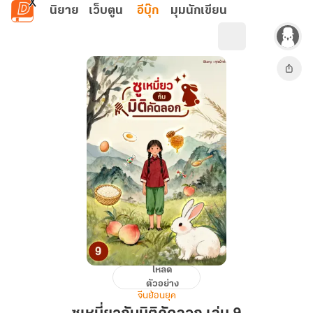
ข้ามไปยังเนื้อหาหลัก
นิยาย
เว็บตูน
อีบุ๊ก
มุมนักเขียน
โหลด
ซู
ตัวอย่าง
เหมี่ยว
จีนย้อนยุค
กับ